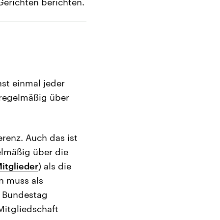
Gerichten berichten.
st einmal jeder
 regelmäßig über
erenz. Auch das ist
elmäßig über die
itglieder
) als die
n muss als
n Bundestag
Mitgliedschaft