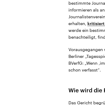
bestimmte Journal
informieren als an
Journalistenverei
erhalten,
kritisier
werde ein bestimm
benachteiligt, fi
Vorausgegangen 
Berliner „Tagesspi
BVerfG: „Wenn ‚im
schon verfasst“.
Wie wird die
Das Gericht begrün