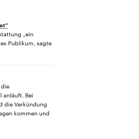
et“
stattung „ein
tes Publikum, sagte
 die
 anläuft. Bei
nd die Verkündung
ntgegen kommen und