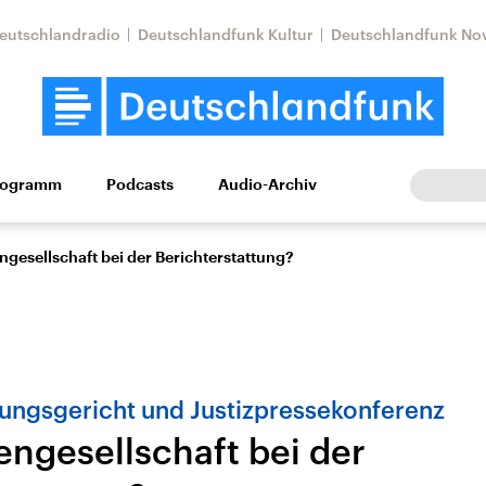
eutschlandradio
Deutschlandfunk Kultur
Deutschlandfunk No
rogramm
Podcasts
Audio-Archiv
Wirtschaft
Wissen
Kultur
Europa
Gesellschaf
ngesellschaft bei der Berichterstattung?
ungsgericht und Justizpressekonferenz
engesellschaft bei der
Nahostkonflikt
Iran
le Beiträge,
Aktuelle Lage und
Aktuelle Lage und