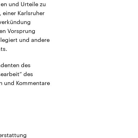
en und Urteile zu
, einer Karlsruher
lsverkündung
hen Vorsprung
ilegiert und andere
ts.
ndenten des
searbeit“ des
ilen und Kommentare
terstattung