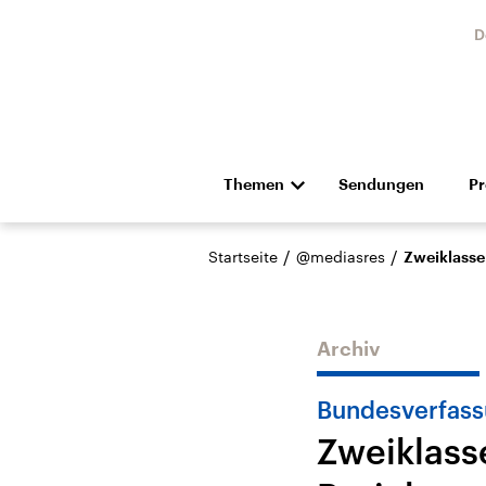
D
Themen
Sendungen
P
Die Nachrichten
Politik
/
/
Startseite
@mediasres
Zweiklasse
Hörspiel und Feature
Musik
Archiv
Bundesverfass
Zweiklass
Landtagswahl Sachsen-
USA
Anhalt 2026
Aktuel