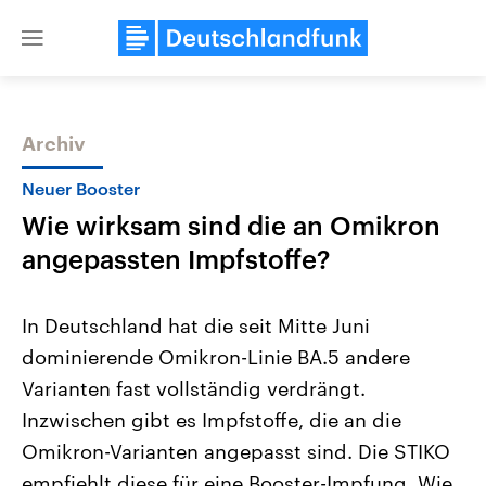
Close
menu
Archiv
Themen
Neuer Booster
Wie wirksam sind die an Omikron
angepassten Impfstoffe?
In Deutschland hat die seit Mitte Juni
dominierende Omikron-Linie BA.5 andere
Landtagswahl Sachsen-Anhalt
USA
Varianten fast vollständig verdrängt.
2026
Aktuelle Beiträge, Analys
Alle Informationen
Hintergründe
Inzwischen gibt es Impfstoffe, die an die
Sachsen-Anhalt wählt am 6.
Wirtschaftlich und militäri
September 2026 einen neuen
gehören die Vereinigten S
Omikron-Varianten angepasst sind. Die STIKO
Landtag. Seit 2021 wird das
den mächtigsten Ländern 
empfiehlt diese für eine Booster-Impfung. Wie
Bundesland von einer Koalition aus
mit großem Einfluss auf d