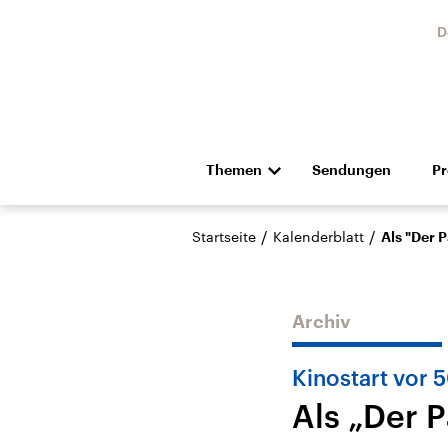
D
Themen
Sendungen
P
Die Nachrichten
Politik
/
/
Startseite
Kalenderblatt
Als "Der 
Hörspiel und Feature
Musik
Archiv
Kinostart vor 
Als „Der 
Landtagswahl Sachsen-
USA
Anhalt 2026
Aktuel