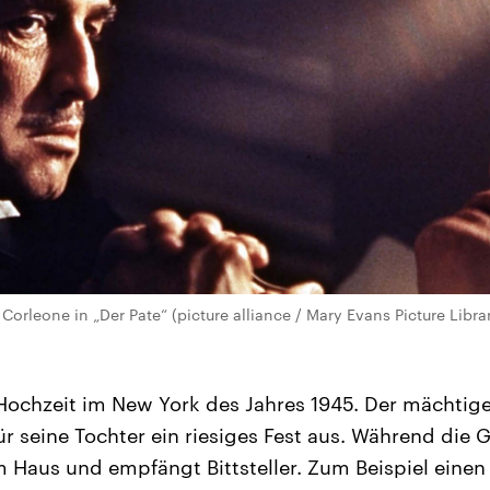
Corleone in „Der Pate“ (picture alliance / Mary Evans Picture Libra
e Hochzeit im New York des Jahres 1945. Der mächtige
ür seine Tochter ein riesiges Fest aus. Während die 
 im Haus und empfängt Bittsteller. Zum Beispiel eine