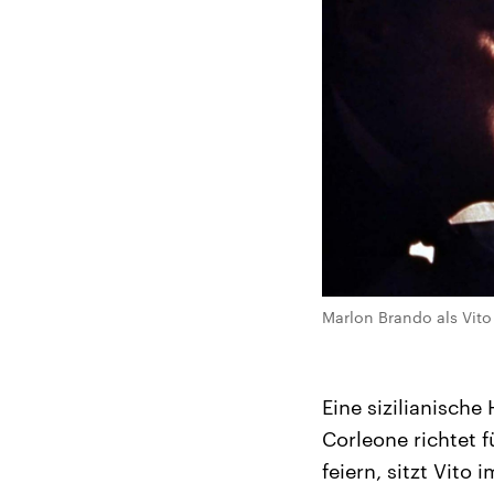
Marlon Brando als Vito 
Eine sizilianisch
Corleone richtet f
feiern, sitzt Vito