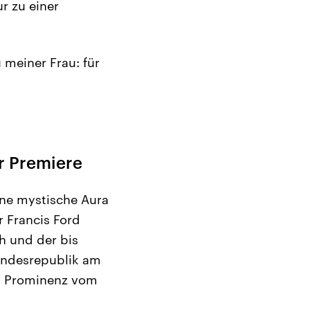
r zu einer
 meiner Frau: für
r Premiere
ine mystische Aura
r Francis Ford
h und der bis
Bundesrepublik am
am Prominenz vom