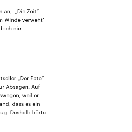
 an, „Die Zeit“
om Winde verweht‘
 doch nie
seller „Der Pate“
ur Absagen. Auf
swegen, weil er
and, dass es ein
eug. Deshalb hörte