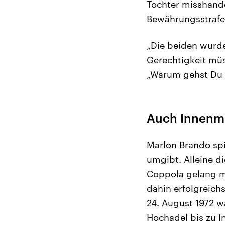
Tochter misshande
Bewährungsstrafe
„Die beiden wurde
Gerechtigkeit müs
„Warum gehst Du z
Auch Innenmi
Marlon Brando spi
umgibt. Alleine d
Coppola gelang mi
dahin erfolgreichs
24. August 1972 
Hochadel bis zu I