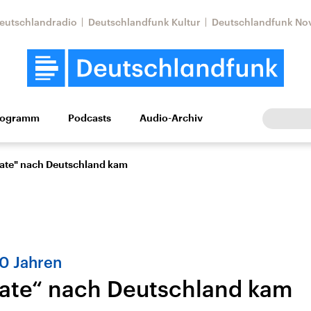
eutschlandradio
Deutschlandfunk Kultur
Deutschlandfunk No
rogramm
Podcasts
Audio-Archiv
Wirtschaft
Wissen
Kultur
Europa
Gesellschaf
Pate" nach Deutschland kam
50 Jahren
Pate“ nach Deutschland kam
Nahostkonflikt
Iran
le Beiträge,
Aktuelle Lage und
Aktuelle Lage und