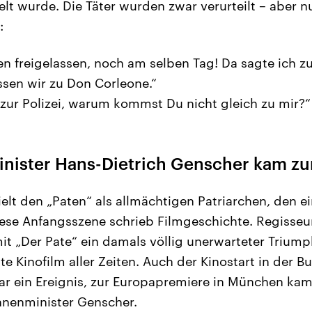
lt wurde. Die Täter wurden zwar verurteilt – aber nu
:
n freigelassen, noch am selben Tag! Da sagte ich zu
sen wir zu Don Corleone.“
ur Polizei, warum kommst Du nicht gleich zu mir?“
nister Hans-Dietrich Genscher kam zu
elt den „Paten“ als allmächtigen Patriarchen, den e
iese Anfangsszene schrieb Filmgeschichte. Regisseu
t „Der Pate“ ein damals völlig unerwarteter Triump
te Kinofilm aller Zeiten. Auch der Kinostart in der 
war ein Ereignis, zur Europapremiere in München k
nnenminister Genscher.