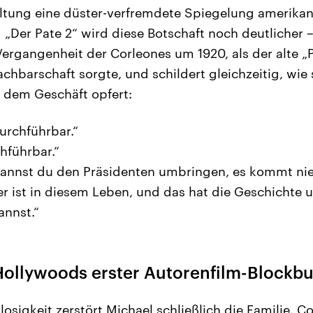
altung eine düster-verfremdete Spiegelung amerika
 „Der Pate 2“ wird diese Botschaft noch deutlicher –
ergangenheit der Corleones um 1920, als der alte „P
chbarschaft sorgte, und schildert gleichzeitig, wie
l dem Geschäft opfert:
urchführbar.“
hführbar.“
annst du den Präsidenten umbringen, es kommt nie
r ist in diesem Leben, und das hat die Geschichte u
annst.“
 Hollywoods erster Autorenfilm-Blockbu
losigkeit zerstört Michael schließlich die Familie. C