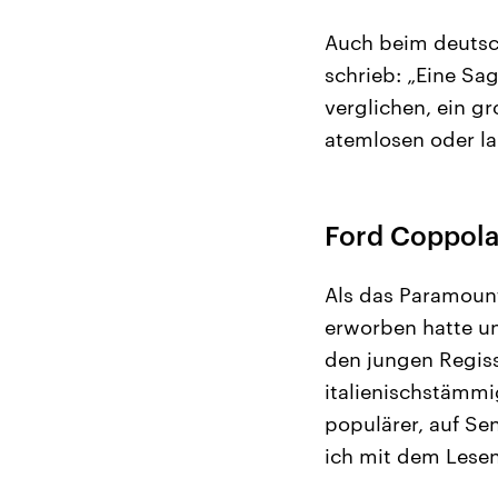
Auch beim deutsch
schrieb: „Eine Sa
verglichen, ein g
atemlosen oder la
Ford Coppola
Als das Paramount
erworben hatte un
den jungen Regiss
italienischstämmi
populärer, auf Se
ich mit dem Lesen 