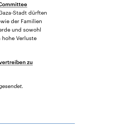
 Committee
Gaza-Stadt dürften
owie der Familien
werde und sowohl
n hohe Verluste
vertreiben zu
gesendet.