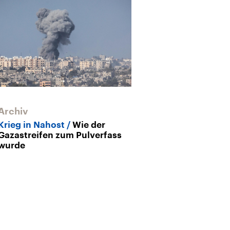
Archiv
Nahostkonflik
Anerkennung P
Krieg in Nahost
Wie der
bedeutet
Gazastreifen zum Pulverfass
wurde