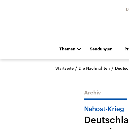
D
Themen
Sendungen
P
Die Nachrichten
Politik
/
/
Startseite
Die Nachrichten
Deutsc
Hörspiel und Feature
Musik
Archiv
Nahost-Krieg
Deutschla
Landtagswahl Sachsen-
USA
Anhalt 2026
Aktuel