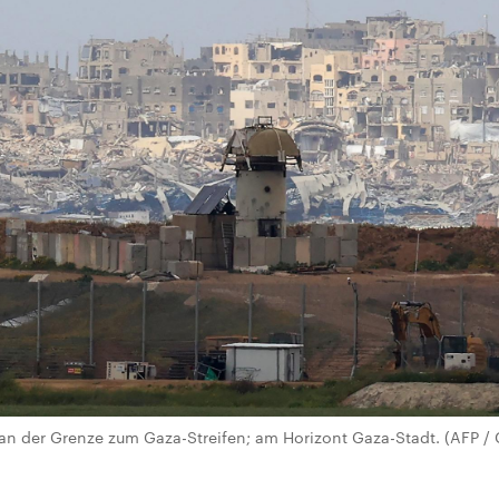
 an der Grenze zum Gaza-Streifen; am Horizont Gaza-Stadt. (AFP /