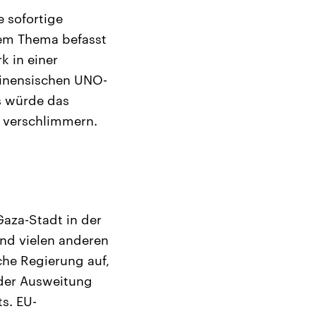
e sofortige
dem Thema befasst
k in einer
tinensischen UNO-
ls würde das
h verschlimmern.
Gaza-Stadt in der
und vielen anderen
sche Regierung auf,
 der Ausweitung
s. EU-