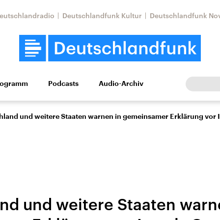
eutschlandradio
Deutschlandfunk Kultur
Deutschlandfunk No
rogramm
Podcasts
Audio-Archiv
Wirtschaft
Wissen
Kultur
Europa
Gesellschaf
hland und weitere Staaten warnen in gemeinsamer Erklärung vor I
nd und weitere Staaten warn
Nahostkonflikt
Iran
le Beiträge,
Aktuelle Lage und
Aktuelle Lage und