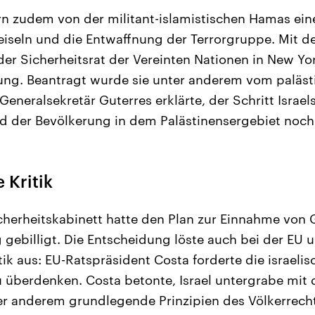
rn zudem von der militant-islamistischen Hamas ein
eiseln und die Entwaffnung der Terrorgruppe. Mit 
er Sicherheitsrat der Vereinten Nationen in New Yor
zung. Beantragt wurde sie unter anderem vom paläs
eneralsekretär Guterres erklärte, der Schritt Israe
id der Bevölkerung in dem Palästinensergebiet noc
 Kritik
icherheitskabinett hatte den Plan zur Einnahme von 
 gebilligt. Die Entscheidung löste auch bei der EU 
tik aus: EU-Ratspräsident Costa forderte die israeli
u überdenken. Costa betonte, Israel untergrabe mit
er anderem grundlegende Prinzipien des Völkerrecht