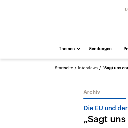
D
Themen
Sendungen
P
Die Nachrichten
Politik
/
/
Startseite
Interviews
"Sagt uns end
Hörspiel und Feature
Musik
Archiv
Die EU und der
„Sagt uns 
USA
Nahos
Aktuelle Beiträge,
Aktue