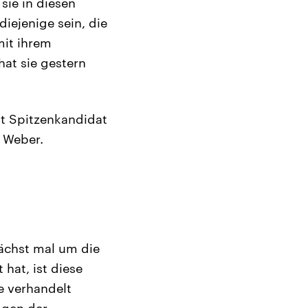
sie in diesen
diejenige sein, die
mit ihrem
at sie gestern
st Spitzenkandidat
 Weber.
ächst mal um die
 hat, ist diese
e verhandelt
ngen der