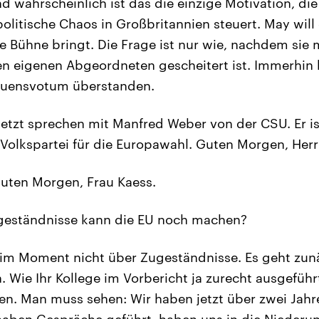
d wahrscheinlich ist das die einzige Motivation, die 
litische Chaos in Großbritannien steuert. May will 
ie Bühne bringt. Die Frage ist nur wie, nachdem sie 
 eigenen Abgeordneten gescheitert ist. Immerhin h
auensvotum überstanden.
jetzt sprechen mit Manfred Weber von der CSU. Er i
Volkspartei für die Europawahl. Guten Morgen, Herr
uten Morgen, Frau Kaess.
eständnisse kann die EU noch machen?
im Moment nicht über Zugeständnisse. Es geht zun
 Wie Ihr Kollege im Vorbericht ja zurecht ausgeführt
ären. Man muss sehen: Wir haben jetzt über zwei Jahr
haben Gespräche geführt, haben uns in die Niederu