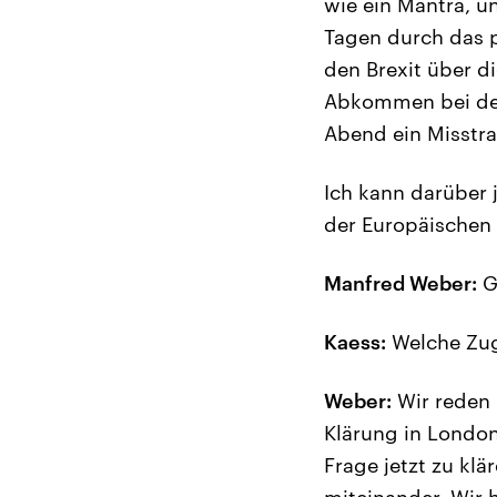
wie ein Mantra, un
Tagen durch das po
den Brexit über d
Abkommen bei den
Abend ein Misstr
Ich kann darüber 
der Europäischen 
Manfred Weber:
G
Kaess:
Welche Zug
Weber:
Wir reden 
Klärung in London.
Frage jetzt zu kl
miteinander. Wir 