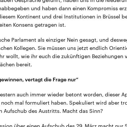
inabbegeben und haben dann einen Kompromiss erzie
iesem Kontinent und drei Institutionen in Brüssel be
eiten Konsens getragen ist.
ische Parlament als einziger Nein gesagt, und desweg
tischen Kollegen. Sie müssen uns jetzt endlich Orien
hr wollt, wie ihr euch die zukünftigen Beziehungen v
ächen bereit.
gewinnen, vertagt die Frage nur“
gestern auch immer wieder betont worden, dieser A
h noch mal formuliert haben. Spekuliert wird aber t
en Aufschub des Austritts. Macht das Sinn?
ssion über einen Aufschub des 29. März macht nur 