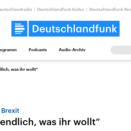
eutschlandradio
Deutschlandfunk Kultur
Deutschlandfunk No
rogramm
Podcasts
Audio-Archiv
Wirtschaft
Wissen
Kultur
Europa
Gesellschaf
lich, was ihr wollt"
 Brexit
endlich, was ihr wollt“
tkonflikt
Iran
Faktenchecks
In unseren Faktenc
lle Lage und
Aktuelle Lage und