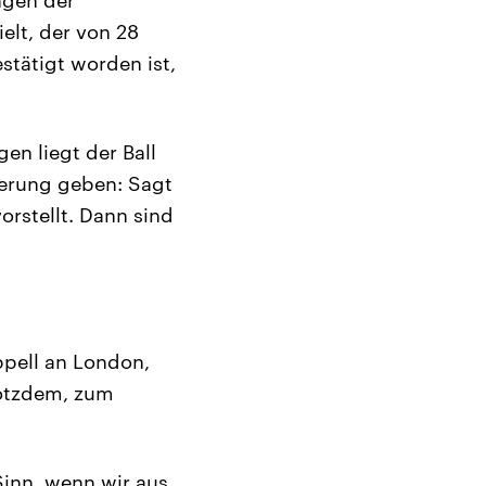
lt, der von 28
stätigt worden ist,
en liegt der Ball
tierung geben: Sagt
orstellt. Dann sind
ppell an London,
rotzdem, zum
Sinn, wenn wir aus