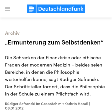
Close
menu
Archiv
Themen
„Ermunterung zum Selbstdenken“
Die Schrecken der Finanzkrise oder ethische
Fragen der modernen Medizin – beides seien
Bereiche, in denen die Philosophie
weiterhelfen könne, sagt Rüdiger Safranski.
Der Schriftsteller fordert, dass die Philosophie
Landtagswahl Sachsen-Anhalt
USA
2026
Aktuelle Beiträge, Analys
in der Schule zu einem Pflichtfach wird.
Alle Informationen
Hintergründe
Sachsen-Anhalt wählt am 6.
Wirtschaftlich und militäri
September 2026 einen neuen
gehören die Vereinigten S
Rüdiger Safranski im Gespräch mit Kathrin Hondl
|
Landtag. Seit 2021 wird das
den mächtigsten Ländern 
06.01.2012
Bundesland von einer Koalition aus
mit großem Einfluss auf d