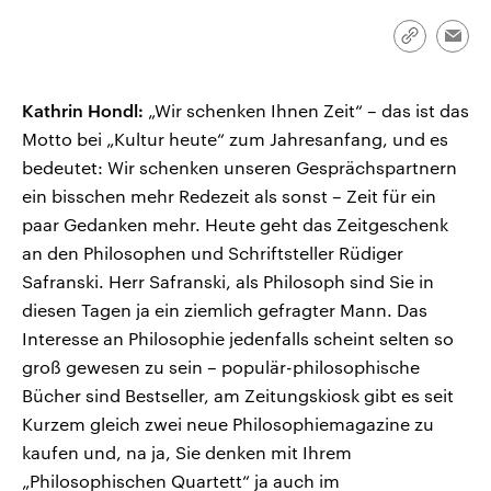
CDU, SPD und FDP regiert.-
aktuelle Weltgeschehen.
Umfragen, Prognosen,
Link
Emai
Wahlprogramme, aktuelle Berichte
kopieren/te
Sendungen
Programm
Podcasts
und Hintergründe zu den Parteien
und Kandidaten der anstehenden
Wahl.
Kathrin Hondl:
„Wir schenken Ihnen Zeit“ – das ist das
Audio-Archiv
Motto bei „Kultur heute“ zum Jahresanfang, und es
bedeutet: Wir schenken unseren Gesprächspartnern
ein bisschen mehr Redezeit als sonst – Zeit für ein
paar Gedanken mehr. Heute geht das Zeitgeschenk
an den Philosophen und Schriftsteller Rüdiger
Safranski. Herr Safranski, als Philosoph sind Sie in
diesen Tagen ja ein ziemlich gefragter Mann. Das
Interesse an Philosophie jedenfalls scheint selten so
groß gewesen zu sein – populär-philosophische
Bücher sind Bestseller, am Zeitungskiosk gibt es seit
Kurzem gleich zwei neue Philosophiemagazine zu
kaufen und, na ja, Sie denken mit Ihrem
„Philosophischen Quartett“ ja auch im