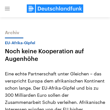
Close
menu
Archiv
Themen
EU-Afrika-Gipfel
Noch keine Kooperation auf
Augenhöhe
Eine echte Partnerschaft unter Gleichen – das
verspricht Europa dem afrikanischen Kontinent
Landtagswahl Sachsen-Anhalt
USA
schon lange. Der EU-Afrika-Gipfel und bis zu
2026
Aktuelle Beiträge, Analys
Alle Informationen
Hintergründe
300 Milliarden Euro sollen der
Sachsen-Anhalt wählt am 6.
Wirtschaftlich und militäri
September 2026 einen neuen
gehören die Vereinigten S
Zusammenarbeit Schub verleihen. Afrikanische
Landtag. Seit 2021 wird das
den mächtigsten Ländern 
Interessen würden von der EU bisher
Bundesland von einer Koalition aus
mit großem Einfluss auf d