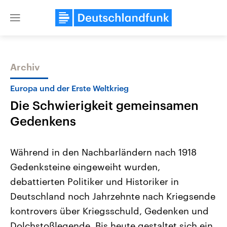
Close
menu
Archiv
Themen
Europa und der Erste Weltkrieg
Die Schwierigkeit gemeinsamen
Gedenkens
Während in den Nachbarländern nach 1918
Gedenksteine eingeweiht wurden,
Landtagswahl Sachsen-Anhalt
USA
debattierten Politiker und Historiker in
2026
Aktuelle Beiträge, Analys
Alle Informationen
Hintergründe
Deutschland noch Jahrzehnte nach Kriegsende
Sachsen-Anhalt wählt am 6.
Wirtschaftlich und militäri
September 2026 einen neuen
gehören die Vereinigten S
kontrovers über Kriegsschuld, Gedenken und
Landtag. Seit 2021 wird das
den mächtigsten Ländern 
Dolchstoßlegende. Bis heute gestaltet sich ein
Bundesland von einer Koalition aus
mit großem Einfluss auf d