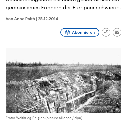
CDU, SPD und FDP regiert.-
aktuelle Weltgeschehen.
gemeinsames Erinnern der Europäer schwierig.
Umfragen, Prognosen,
Wahlprogramme, aktuelle Berichte
Sendungen
Programm
Podcasts
und Hintergründe zu den Parteien
Von Anne Raith
|
25.12.2014
und Kandidaten der anstehenden
Wahl.
Audio-Archiv
Abonnieren
Link
Emai
kopieren/te
Erster Weltkrieg Belgien (picture alliance / dpa)