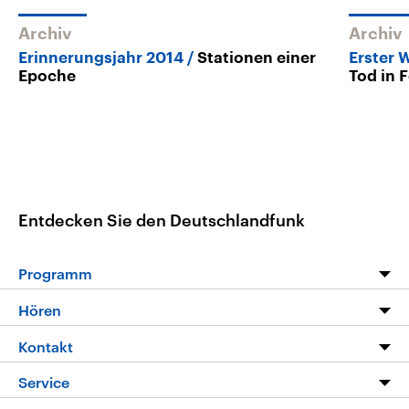
Archiv
Archiv
Erinnerungsjahr 2014
Stationen einer
Erster 
Epoche
Tod in F
Entdecken Sie den Deutschlandfunk
Programm
Programm
Hören
Alle Sendungen
Livestream
Kontakt
Die Nachrichten
Audios
Hörerservice
Service
Nachrichtenleicht
Podcasts
Social Media