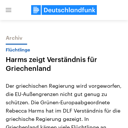
Close
menu
Archiv
Themen
Flüchtlinge
Harms zeigt Verständnis für
Griechenland
Der griechischen Regierung wird vorgeworfen,
die EU-Außengrenzen nicht gut genug zu
Landtagswahl Sachsen-Anhalt
USA
schützen. Die Grünen-Europaabgeordnete
2026
Aktuelle Beiträge, Analys
Alle Informationen
Hintergründe
Rebecca Harms hat im DLF Verständnis für die
Sachsen-Anhalt wählt am 6.
Wirtschaftlich und militäri
September 2026 einen neuen
gehören die Vereinigten S
griechische Regierung gezeigt. In
Landtag. Seit 2021 wird das
den mächtigsten Ländern 
Griechenland kämen viele Flüchtlinge an,
Bundesland von einer Koalition aus
mit großem Einfluss auf d