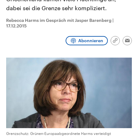
CDU, SPD und FDP regiert.-
aktuelle Weltgeschehen.
dabei sei die Grenze sehr kompliziert.
Umfragen, Prognosen,
Wahlprogramme, aktuelle Berichte
Sendungen
Programm
Podcasts
und Hintergründe zu den Parteien
Rebecca Harms im Gespräch mit Jasper Barenberg
|
und Kandidaten der anstehenden
17.12.2015
Wahl.
Audio-Archiv
Abonnieren
Link
Emai
kopieren/te
Grenzschutz: Grünen-Europaabgeordnete Harms verteidigt