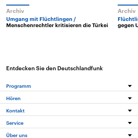
Archiv
Archiv
Umgang mit Flüchtlingen
Flüchtl
Menschenrechtler kritisieren die Türkei
gegen 
Entdecken Sie den Deutschlandfunk
Programm
Programm
Hören
Alle Sendungen
Livestream
Kontakt
Die Nachrichten
Audios
Hörerservice
Service
Nachrichtenleicht
Podcasts
Social Media
FAQ
Über uns
Neue Beiträge auf dlf.de