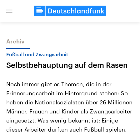
Close
menu
Archiv
Themen
Fußball und Zwangsarbeit
Selbstbehauptung auf dem Rasen
Noch immer gibt es Themen, die in der
Erinnerungsarbeit im Hintergrund stehen: So
haben die Nationalsozialsten über 26 Millionen
Landtagswahl Sachsen-Anhalt
USA
Männer, Frauen und Kinder als Zwangsarbeiter
2026
Aktuelle Beiträge, Analys
Alle Informationen
eingesetzt. Was wenig bekannt ist: Einige
Hintergründe
Sachsen-Anhalt wählt am 6.
Wirtschaftlich und militäri
dieser Arbeiter durften auch Fußball spielen.
September 2026 einen neuen
gehören die Vereinigten S
Landtag. Seit 2021 wird das
den mächtigsten Ländern 
Bundesland von einer Koalition aus
mit großem Einfluss auf d