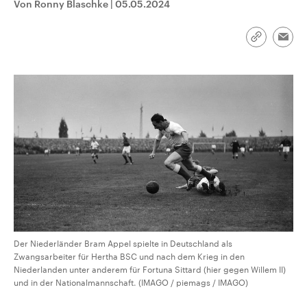
Von Ronny Blaschke
|
05.05.2024
CDU, SPD und FDP regiert.-
aktuelle Weltgeschehen.
Umfragen, Prognosen,
Wahlprogramme, aktuelle Berichte
Sendungen
Programm
Podcasts
und Hintergründe zu den Parteien
Link
Emai
und Kandidaten der anstehenden
kopieren/te
Wahl.
Audio-Archiv
Der Niederländer Bram Appel spielte in Deutschland als
Zwangsarbeiter für Hertha BSC und nach dem Krieg in den
Niederlanden unter anderem für Fortuna Sittard (hier gegen Willem II)
und in der Nationalmannschaft. (IMAGO / piemags / IMAGO)