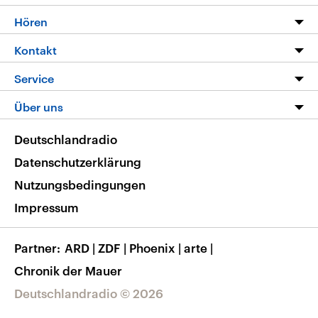
Programm
Hören
Alle Sendungen
Livestream
Kontakt
Die Nachrichten
Audios
Hörerservice
Service
Nachrichtenleicht
Podcasts
Social Media
FAQ
Über uns
Neue Beiträge auf dlf.de
Deutschlandfunk App
Newsletter
Deutschlandradio
Themen-Schwerpunkte
Nachrichten App
Deutschlandradio
Veranstaltungen
Presse
Frequenzen
Datenschutzerklärung
Musikliste
Ausbildung und Karriere
Nutzungsbedingungen
RSS
Transparenz
Impressum
Korrekturen
Barrierefreiheit
Partner
ARD
|
ZDF
|
Phoenix
|
arte
|
Chronik der Mauer
Deutschlandradio © 2026