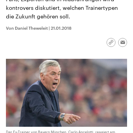
CDU, SPD und FDP regiert.-
aktuelle Weltgeschehen.
kontrovers diskutiert, welchen Trainertypen
Umfragen, Prognosen,
Wahlprogramme, aktuelle Berichte
die Zukunft gehören soll.
Sendungen
Programm
Podcasts
und Hintergründe zu den Parteien
und Kandidaten der anstehenden
Wahl.
Von Daniel Theweleit
|
21.01.2018
Audio-Archiv
Link
Emai
kopieren/te
Der Ex-Trainer von Bayern München, Carlo Ancelotti, reagiert am