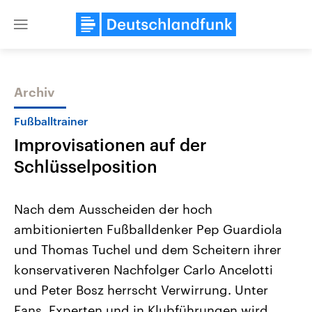
Close
menu
Archiv
Themen
Fußballtrainer
Improvisationen auf der
Schlüsselposition
Nach dem Ausscheiden der hoch
ambitionierten Fußballdenker Pep Guardiola
Landtagswahl Sachsen-Anhalt
USA
und Thomas Tuchel und dem Scheitern ihrer
2026
Aktuelle Beiträge, Analys
Alle Informationen
Hintergründe
konservativeren Nachfolger Carlo Ancelotti
Sachsen-Anhalt wählt am 6.
Wirtschaftlich und militäri
September 2026 einen neuen
gehören die Vereinigten S
und Peter Bosz herrscht Verwirrung. Unter
Landtag. Seit 2021 wird das
den mächtigsten Ländern 
Fans, Experten und in Klubführungen wird
Bundesland von einer Koalition aus
mit großem Einfluss auf d