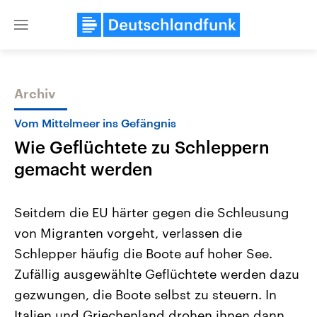
Close
menu
Archiv
Themen
Vom Mittelmeer ins Gefängnis
Wie Geflüchtete zu Schleppern
gemacht werden
Seitdem die EU härter gegen die Schleusung
von Migranten vorgeht, verlassen die
Landtagswahl Sachsen-Anhalt
USA
Schlepper häufig die Boote auf hoher See.
2026
Aktuelle Beiträge, Analys
Alle Informationen
Hintergründe
Zufällig ausgewählte Geflüchtete werden dazu
Sachsen-Anhalt wählt am 6.
Wirtschaftlich und militäri
September 2026 einen neuen
gehören die Vereinigten S
gezwungen, die Boote selbst zu steuern. In
Landtag. Seit 2021 wird das
den mächtigsten Ländern 
Italien und Griechenland drohen ihnen dann
Bundesland von einer Koalition aus
mit großem Einfluss auf d