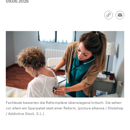
09.06.2026
CDU, SPD und FDP regiert.-
aktuelle Weltgeschehen.
Umfragen, Prognosen,
Wahlprogramme, aktuelle Berichte
Sendungen
Programm
Podcasts
Link
und Hintergründe zu den Parteien
Emai
kopieren/te
und Kandidaten der anstehenden
Wahl.
Audio-Archiv
Fachleute bewerten die Reformpläne überwiegend kritisch. Sie sehen
vor allem ein Sparpaket statt einer Reform. (picture alliance / Shotshop
/ Addictive Stock, S.L.)