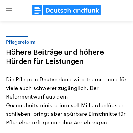
Close
menu
Pflegereform
Themen
Höhere Beiträge und höhere
Hürden für Leistungen
Die Pflege in Deutschland wird teurer – und für
viele auch schwerer zugänglich. Der
Reformentwurf aus dem
Landtagswahl Sachsen-Anhalt
USA
Gesundheitsministerium soll Milliardenlücken
2026
Aktuelle Beiträge, Analys
schließen, bringt aber spürbare Einschnitte für
Alle Informationen
Hintergründe
Sachsen-Anhalt wählt am 6.
Wirtschaftlich und militäri
Pflegebedürftige und ihre Angehörigen.
September 2026 einen neuen
gehören die Vereinigten S
Landtag. Seit 2021 wird das
den mächtigsten Ländern 
Bundesland von einer Koalition aus
mit großem Einfluss auf d