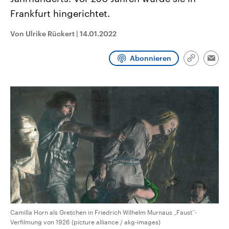
CDU, SPD und FDP regiert.-
aktuelle Weltgeschehen.
Frankfurt hingerichtet.
Umfragen, Prognosen,
Wahlprogramme, aktuelle Berichte
Sendungen
Programm
Podcasts
und Hintergründe zu den Parteien
Von Ulrike Rückert
|
14.01.2022
und Kandidaten der anstehenden
Wahl.
Audio-Archiv
Abonnieren
Link
Emai
kopieren/te
Camilla Horn als Gretchen in Friedrich Wilhelm Murnaus „Faust“-
Verfilmung von 1926 (picture alliance / akg-images)