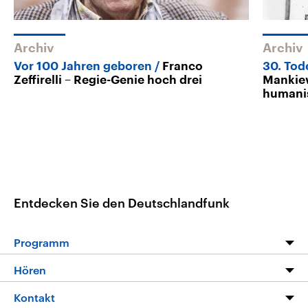
Archiv
Archiv
Vor 100 Jahren geboren
Franco
30. Tod
Zeffirelli – Regie-Genie hoch drei
Mankiew
humanis
Entdecken Sie den Deutschlandfunk
Programm
Programm
Hören
Alle Sendungen
Livestream
Kontakt