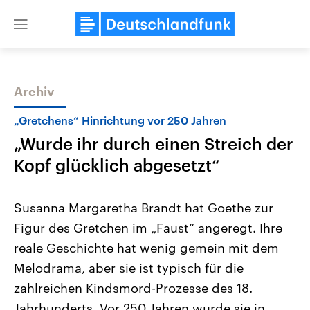
Close
menu
Archiv
Themen
„Gretchens“ Hinrichtung vor 250 Jahren
„Wurde ihr durch einen Streich der
Kopf glücklich abgesetzt“
Susanna Margaretha Brandt hat Goethe zur
Figur des Gretchen im „Faust“ angeregt. Ihre
Landtagswahl Sachsen-Anhalt
USA
reale Geschichte hat wenig gemein mit dem
2026
Aktuelle Beiträge, Analys
Alle Informationen
Hintergründe
Melodrama, aber sie ist typisch für die
Sachsen-Anhalt wählt am 6.
Wirtschaftlich und militäri
September 2026 einen neuen
gehören die Vereinigten S
zahlreichen Kindsmord-Prozesse des 18.
Landtag. Seit 2021 wird das
den mächtigsten Ländern 
Jahrhunderts. Vor 250 Jahren wurde sie in
Bundesland von einer Koalition aus
mit großem Einfluss auf d