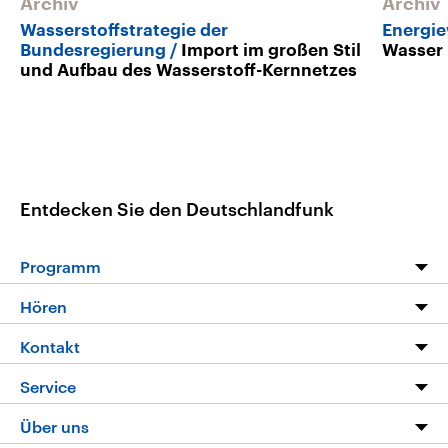
Archiv
Archiv
Wasserstoffstrategie der
Energi
Bundesregierung
Import im großen Stil
Wasser 
und Aufbau des Wasserstoff-Kernnetzes
Entdecken Sie den Deutschlandfunk
Programm
Programm
Hören
Alle Sendungen
Livestream
Kontakt
Die Nachrichten
Audios
Hörerservice
Service
Nachrichtenleicht
Podcasts
Social Media
FAQ
Über uns
Neue Beiträge auf dlf.de
Deutschlandfunk App