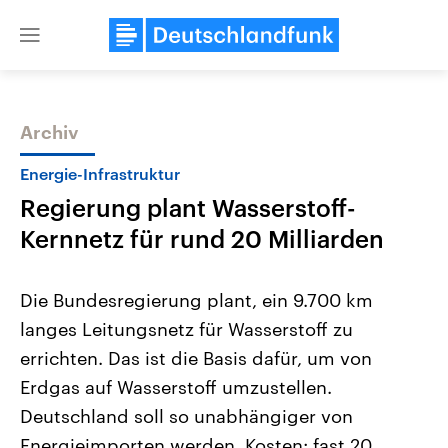
Close
menu
Archiv
Themen
Energie-Infrastruktur
Regierung plant Wasserstoff-
Kernnetz für rund 20 Milliarden
Die Bundesregierung plant, ein 9.700 km
langes Leitungsnetz für Wasserstoff zu
USA
Nahostkonflikt
errichten. Das ist die Basis dafür, um von
Aktuelle Beiträge, Analysen und
Aktuelle Lage und Hinter
Der Überfall der palästine
Hintergründe
Erdgas auf Wasserstoff umzustellen.
Wirtschaftlich und militärisch
Terrororganisation Hamas
gehören die Vereinigten Staaten zu
Oktober 2023 auf Israel ha
Deutschland soll so unabhängiger von
den mächtigsten Ländern der Erde,
Region wieder die Gewalt 
Energieimporten werden. Kosten: fast 20
mit großem Einfluss auf das
Israel möchte die Hamas z