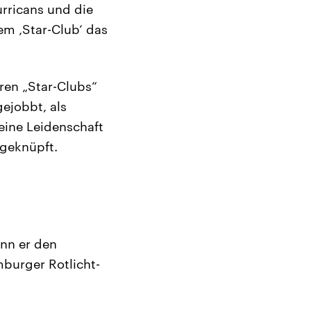
urricans und die
em ‚Star-Club‘ das
ären „Star-Clubs“
ejobbt, als
eine Leidenschaft
 geknüpft.
ann er den
burger Rotlicht-