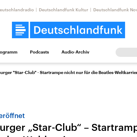
eutschlandradio
Deutschlandfunk Kultur
Deutschlandfunk No
rogramm
Podcasts
Audio-Archiv
Wirtschaft
Wissen
Kultur
Europa
Gesellschaf
rger "Star-Club" - Startrampe nicht nur für die Beatles-Weltkarrie
eröffnet
rger „Star-Club“ – Startramp
tkonflikt
Iran
Faktenchecks
In unseren Faktenc
lle Lage und
Aktuelle Lage und