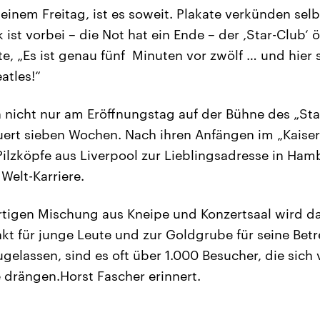
 einem Freitag, ist es soweit. Plakate verkünden sel
 ist vorbei – die Not hat ein Ende – der ‚Star-Club‘ ö
e, „Es ist genau fünf Minuten vor zwölf … und hier s
atles!“
n nicht nur am Eröffnungstag auf der Bühne des „Star
uert sieben Wochen. Nach ihren Anfängen im „Kaiserk
 Pilzköpfe aus Liverpool zur Lieblingsadresse in H
Welt-Karriere.
artigen Mischung aus Kneipe und Konzertsaal wird d
kt für junge Leute und zur Goldgrube für seine Betrei
gelassen, sind es oft über 1.000 Besucher, die sich
e drängen.Horst Fascher erinnert.