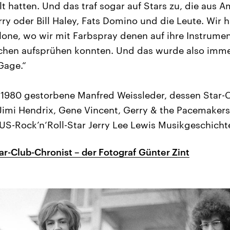
elt hatten. Und das traf sogar auf Stars zu, die aus
rry oder Bill Haley, Fats Domino und die Leute. Wir 
lone, wo wir mit Farbspray denen auf ihre Instrume
chen aufsprühen konnten. Und das wurde also immer
Gage.“
r 1980 gestorbene Manfred Weissleder, dessen Star-C
Jimi Hendrix, Gene Vincent, Gerry & the Pacemaker
US-Rock’n‘Roll-Star Jerry Lee Lewis Musikgeschichte
ar-Club-Chronist – der Fotograf Günter Zint