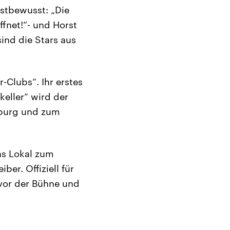
bstbewusst: „Die
ffnet!“- und Horst
ind die Stars aus
-Clubs“. Ihr erstes
eller“ wird der
amburg und zum
as Lokal zum
ber. Offiziell für
 vor der Bühne und