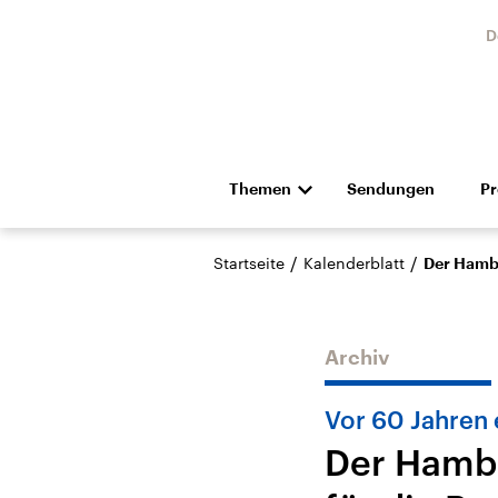
D
Themen
Sendungen
P
Die Nachrichten
Politik
/
/
Startseite
Kalenderblatt
Der Hambu
Hörspiel und Feature
Musik
Archiv
Vor 60 Jahren 
Der Hambu
USA
Nahos
Aktuelle Beiträge,
Aktue