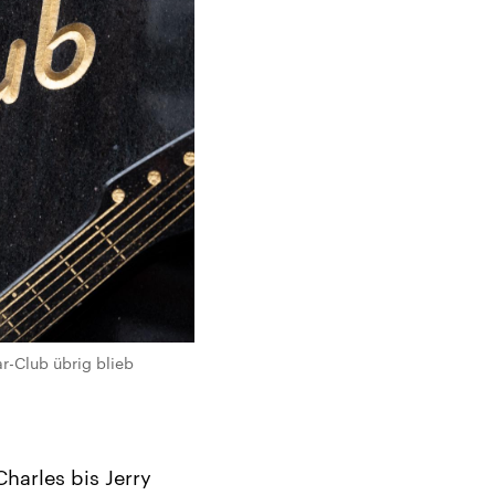
r-Club übrig blieb
Charles bis Jerry