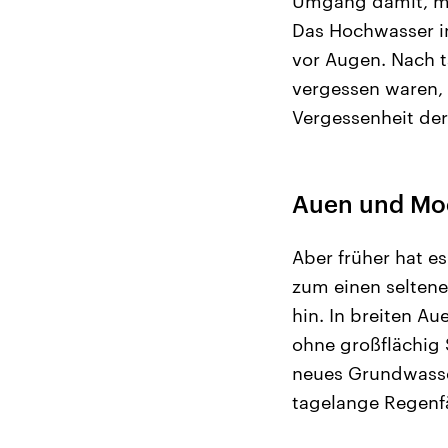
Umgang damit, mü
Das Hochwasser in
vor Augen. Nach t
vergessen waren, 
Vergessenheit de
Auen und Moo
Aber früher hat e
zum einen selten
hin. In breiten A
ohne großflächig 
neues Grundwasse
tagelange Regenf