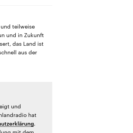
 und teilweise
un und in Zukunft
rt, das Land ist
schnell aus der
zeigt und
hlandradio hat
utzerklärung
.
tlung mit dem