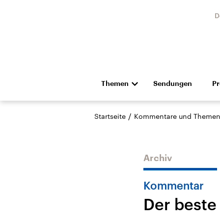
D
Themen
Sendungen
P
Die Nachrichten
Politik
/
Startseite
Kommentare und Themen
Hörspiel und Feature
Musik
Archiv
Kommentar
Der beste
Landtagswahl Sachsen-
USA
Anhalt 2026
Aktuel