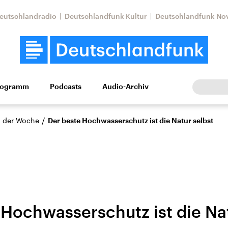
eutschlandradio
Deutschlandfunk Kultur
Deutschlandfunk No
rogramm
Podcasts
Audio-Archiv
Wirtschaft
Wissen
Kultur
Europa
Gesellschaf
/
 der Woche
Der beste Hochwasserschutz ist die Natur selbst
 Hochwasserschutz ist die Nat
Nahostkonflikt
Iran
le Beiträge,
Aktuelle Lage und
Aktuelle Lage und