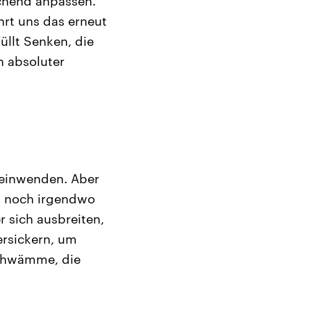
chend anpassen.
hrt uns das erneut
üllt Senken, die
n absoluter
 einwenden. Aber
a noch irgendwo
r sich ausbreiten,
ersickern, um
Schwämme, die