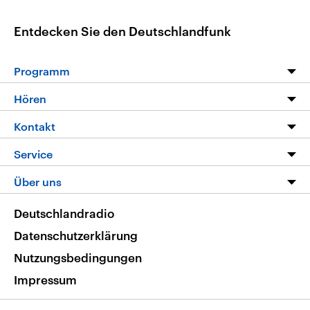
Entdecken Sie den Deutschlandfunk
Programm
Programm
Hören
Alle Sendungen
Livestream
Kontakt
Die Nachrichten
Audios
Hörerservice
Service
Nachrichtenleicht
Podcasts
Social Media
FAQ
Über uns
Neue Beiträge auf dlf.de
Deutschlandfunk App
Newsletter
Deutschlandradio
Themen-Schwerpunkte
Nachrichten App
Deutschlandradio
Veranstaltungen
Presse
Frequenzen
Datenschutzerklärung
Musikliste
Ausbildung und Karriere
Nutzungsbedingungen
RSS
Transparenz
Impressum
Korrekturen