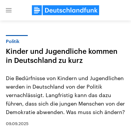
Close
menu
Politik
Themen
Kinder und Jugendliche kommen
in Deutschland zu kurz
Die Bedürfnisse von Kindern und Jugendlichen
werden in Deutschland von der Politik
vernachlässigt. Langfristig kann das dazu
Landtagswahl Sachsen-Anhalt
USA
führen, dass sich die jungen Menschen von der
2026
Aktuelle Beiträge, Analys
Demokratie abwenden. Was muss sich ändern?
Alle Informationen
Hintergründe
Sachsen-Anhalt wählt am 6.
Wirtschaftlich und militäri
September 2026 einen neuen
gehören die Vereinigten S
09.09.2025
Landtag. Seit 2021 wird das
den mächtigsten Ländern 
Bundesland von einer Koalition aus
mit großem Einfluss auf d