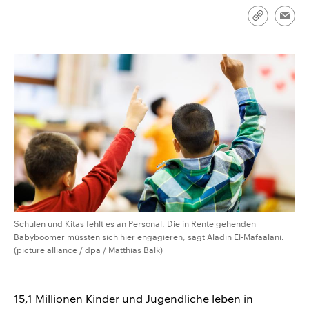
CDU, SPD und FDP regiert.-
aktuelle Weltgeschehen.
Umfragen, Prognosen,
Link
Emai
Wahlprogramme, aktuelle Berichte
kopieren/te
Sendungen
Programm
Podcasts
und Hintergründe zu den Parteien
und Kandidaten der anstehenden
Wahl.
Audio-Archiv
Schulen und Kitas fehlt es an Personal. Die in Rente gehenden
Babyboomer müssten sich hier engagieren, sagt Aladin El-Mafaalani.
(picture alliance / dpa / Matthias Balk)
15,1 Millionen Kinder und Jugendliche leben in