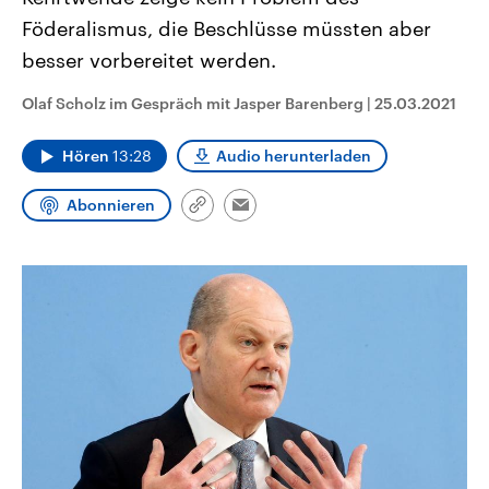
CDU, SPD und FDP regiert.-
aktuelle Weltgeschehen.
Föderalismus, die Beschlüsse müssten aber
Umfragen, Prognosen,
Wahlprogramme, aktuelle Berichte
besser vorbereitet werden.
Sendungen
Programm
Podcasts
und Hintergründe zu den Parteien
und Kandidaten der anstehenden
Wahl.
Olaf Scholz im Gespräch mit Jasper Barenberg
|
25.03.2021
Audio-Archiv
Hören
13:28
Audio herunterladen
Abonnieren
Link
Email
kopieren/teilen