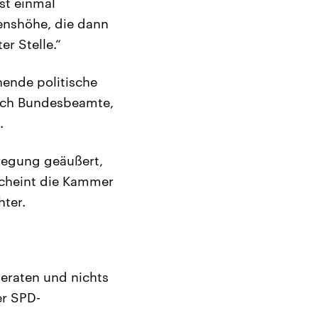
rst einmal
enshöhe, die dann
r Stelle.“
ende politische
urch Bundesbeamte,
.
nregung geäußert,
scheint die Kammer
hter.
eraten und nichts
er SPD-