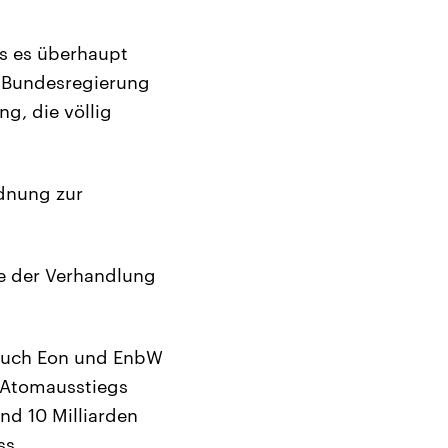
ss es überhaupt
n Bundesregierung
g, die völlig
rdnung zur
sse der Verhandlung
: Auch Eon und EnbW
 Atomausstiegs
nd 10 Milliarden
ss.