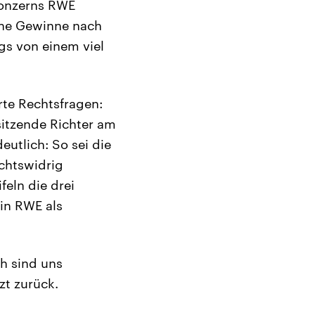
konzerns RWE
ene Gewinne nach
gs von einem viel
erte Rechtsfragen:
sitzende Richter am
utlich: So sei die
chtswidrig
eln die drei
rin RWE als
ch sind uns
zt zurück.