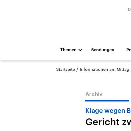
D
Themen
Sendungen
P
Die Nachrichten
Politik
/
Startseite
Informationen am Mittag
Hörspiel und Feature
Musik
Archiv
Klage wegen B
Gericht z
Landtagswahl Sachsen-
USA
Anhalt 2026
Aktuel