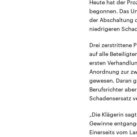
Heute hat der Pr
begonnen. Das Un
der Abschaltung d
niedrigeren Scha
Drei zerstrittene 
auf alle Beteilig
ersten Verhandlun
Anordnung zur zw
gewesen. Daran gi
Berufsrichter abe
Schadensersatz ve
„Die Klägerin sag
Gewinne entgangen
Einerseits vom La