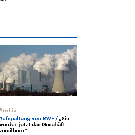
Archiv
Archiv
Aufspaltung von RWE
„Sie
Biblis-Stillle
werden jetzt das Geschäft
sieht keine jur
versilbern“
Verantwortun