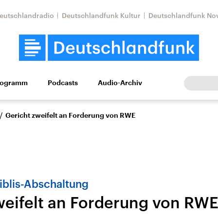
eutschlandradio
Deutschlandfunk Kultur
Deutschlandfunk No
rogramm
Podcasts
Audio-Archiv
Wirtschaft
Wissen
Kultur
Europa
Gesellschaf
/
Gericht zweifelt an Forderung von RWE
iblis-Abschaltung
weifelt an Forderung von RW
Nahostkonflikt
Iran
le Beiträge,
Aktuelle Lage und
Aktuelle Lage und