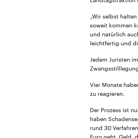
„Wir selbst halten
soweit kommen ko
und natürlich auc
leichtfertig und d
Jedem Juristen im
Zwangsstilllegung
Vier Monate haben 
zu reagieren.
Der Prozess ist n
haben Schadenser
rund 30 Verfahren
Euro geht. Geld, 