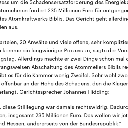
ozess um die Schadensersatzforderung des Energie
ternehmen fordert 235 Millionen Euro für entgang
es Atomkraftwerks Biblis. Das Gericht geht allerdin
den aus.
Parteien, 20 Anwälte und viele offene, sehr komplizi
ten komme ein langwieriger Prozess zu, sagte der Vor
gstag. Allerdings machte er zwei Dinge schon mal de
angsweisen Abschaltung des Atommeilers Biblis re
bt es für die Kammer wenig Zweifel. Sehr wohl zweif
r offenbar an der Höhe des Schadens, den die Kläge
rlangt. Gerichtssprecher Johannes Hidding:
t, diese Stilllegung war damals rechtswidrig. Dadur
, insgesamt 235 Millionen Euro. Das wollen wir jet
nd Hessen, andererseits von der Bundesrepublik.“