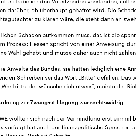
uf, so habe ich den Vorsitzenden verstanden, soll e
en darüber, ob überhaupt gehaftet wird. Die Schad
tsgutachter zu klären wäre, die steht dann an zweite
glichen Schaden aufkommen muss, das ist die spann
sem Prozess: Hessen spricht von einer Anweisung d
ine Wahl gehabt und müsse daher auch nicht zahlen
e Anwälte des Bundes, sie hätten lediglich eine A
nden Schreiben sei das Wort „Bitte“ gefallen. Das 
„Wer bitte, der wünsche sich etwas“, meinte der Ric
ordnung zur Zwangsstilllegung war rechtswidrig
E wollten sich nach der Verhandlung erst einmal b
s verfolgt hat auch der finanzpolitische Sprecher d
in Hessen, Norbert Schmitt: