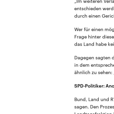
„Im weiteren Verla
entschieden werd
durch einen Gerich
Wer für einen mö
Frage hinter die
das Land habe ke
Dagegen sagten di
in dem entspreche
ähnlich zu sehen: 
SPD-Politiker: An
Bund, Land und RW
sagen. Den Prozes
Landtagsfraktion 