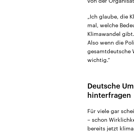
von der Organisat
„Ich glaube, die K
mal, welche Bedeu
Klimawandel gibt.
Also wenn die Poli
gesamtdeutsche Wi
wichtig.“
Deutsche Umw
hinterfragen
Für viele gar sche
– schon Wirklichke
bereits jetzt kli