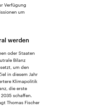
ur Verfügung
issionen um
ral werden
nen oder Staaten
trale Bilanz
esetzt, um den
iel in diesem Jahr
rtere Klimapolitik
anz, die erste
s 2035 schaffen.
sagt Thomas Fischer