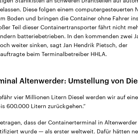
igen Stahlkisten an schweren Drahtseilen auf autom
elassen. Diese folgen einem computergesteuerten N
m Boden und bringen die Container ohne Fahrer ins
ßer Teil dieser Containertransporter fährt nicht me
ndern batteriebetrieben. In den kommenden zwei Ja
och weiter sinken, sagt Jan Hendrik Pietsch, der
auftragte beim Terminalbetreiber HHLA.
inal Altenwerder: Umstellung von Dies
fähr vier Millionen Litern Diesel werden wir auf ein
is 600.000 Litern zurückgehen.“
etragen, dass der Containerterminal in Altenwerde
tifiziert wurde — als erster weltweit. Dafür hätten 