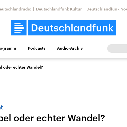
eutschlandradio
Deutschlandfunk Kultur
Deutschlandfunk No
rogramm
Podcasts
Audio-Archiv
Wirtschaft
Wissen
Kultur
Europa
Gesellschaf
el oder echter Wandel?
ät
bel oder echter Wandel?
Nahostkonflikt
Iran
le Beiträge,
Aktuelle Lage und
Aktuelle Lage und