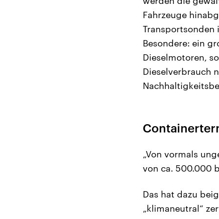
werden die gewalt
Fahrzeuge hinabg
Transportsonden i
Besondere: ein gro
Dieselmotoren, so
Dieselverbrauch n
Nachhaltigkeitsbe
Containerterm
„Von vormals unge
von ca. 500.000 b
Das hat dazu beig
„klimaneutral“ zer