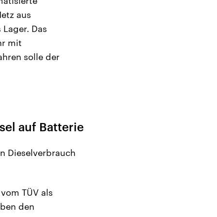
atisierte
etz aus
 Lager. Das
hr mit
hren solle der
el auf Batterie
en Dieselverbrauch
r vom TÜV als
neben den