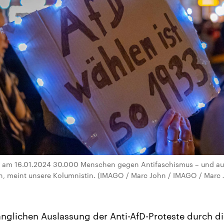
n am 16.01.2024 30.000 Menschen gegen Antifaschismus – und au
en, meint unsere Kolumnistin. (IMAGO / Marc John / IMAGO / Marc 
nglichen Auslassung der Anti-AfD-Proteste durch d