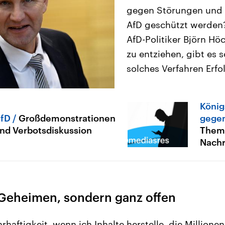
gegen Störungen und A
AfD geschützt werden
AfD-Politiker Björn Hö
zu entziehen, gibt es 
solches Verfahren Erfol
König
fD
Großdemonstrationen
gegen
nd Verbotsdiskussion
Them
Nachr
 Geheimen, sondern ganz offen
haftigkeit, wenn ich Inhalte herstelle, die Million