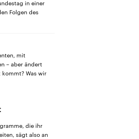
undestag in einer
den Folgen des
enten, mit
en – aber ändert
ht kommt? Was wir
t
rogramme, die ihr
iten, sägt also an