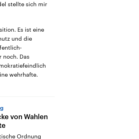
 stellte sich mir
ition. Es ist eine
chutz und die
fentlich-
r noch. Das
mokratiefeindlich
ine wehrhafte.
ng
cke von Wahlen
te
tische Ordnung