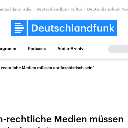
eutschlandradio
Deutschlandfunk Kultur
Deutschlandfunk No
rogramm
Podcasts
Audio-Archiv
Wirtschaft
Wissen
Kultur
Europa
Gesellschaf
-rechtliche Medien müssen antifaschistisch sein"
ch-rechtliche Medien müssen
Nahostkonflikt
Iran
le Beiträge,
Aktuelle Lage und
Aktuelle Lage und