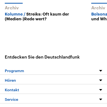
Archiv
Archiv
Kolumne
Streiks: Oft kaum der
Bolsona
(Medien-)Rede wert?
und Wha
Entdecken Sie den Deutschlandfunk
Programm
Programm
Hören
Alle Sendungen
Livestream
Kontakt
Die Nachrichten
Audios
Hörerservice
Service
Nachrichtenleicht
Podcasts
Social Media