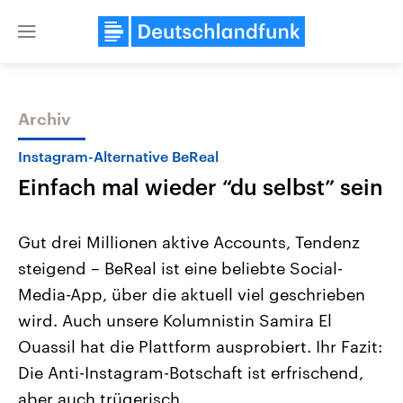
Close
menu
Archiv
Themen
Instagram-Alternative BeReal
Einfach mal wieder “du selbst” sein
Gut drei Millionen aktive Accounts, Tendenz
steigend – BeReal ist eine beliebte Social-
Media-App, über die aktuell viel geschrieben
Landtagswahl Sachsen-Anhalt
USA
wird. Auch unsere Kolumnistin Samira El
2026
Aktuelle Beiträge, Analys
Alle Informationen
Ouassil hat die Plattform ausprobiert. Ihr Fazit:
Hintergründe
Sachsen-Anhalt wählt am 6.
Wirtschaftlich und militäri
Die Anti-Instagram-Botschaft ist erfrischend,
September 2026 einen neuen
gehören die Vereinigten S
Landtag. Seit 2021 wird das
den mächtigsten Ländern 
aber auch trügerisch.
Bundesland von einer Koalition aus
mit großem Einfluss auf d