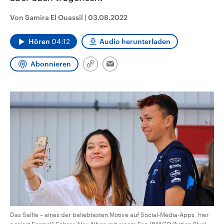
CDU, SPD und FDP regiert.-
aktuelle Weltgeschehen.
Umfragen, Prognosen,
Von Samira El Ouassil
|
03.08.2022
Wahlprogramme, aktuelle Berichte
Sendungen
Programm
Podcasts
und Hintergründe zu den Parteien
und Kandidaten der anstehenden
Hören
04:12
Audio herunterladen
Wahl.
Audio-Archiv
Abonnieren
Link
Email
kopieren/teilen
Das Selfie – eines der beliebtesten Motive auf Social-Media-Apps, hier