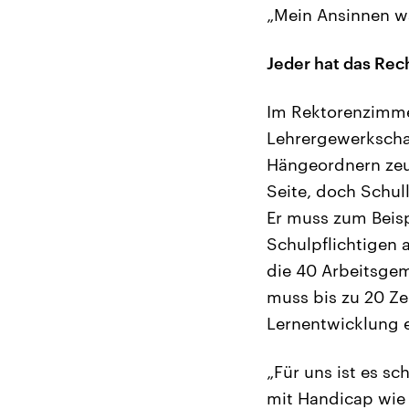
„Mein Ansinnen wa
Jeder hat das Rec
Im Rektorenzimmer
Lehrergewerkschaf
Hängeordnern zeug
Seite, doch Schul
Er muss zum Beisp
Schulpflichtigen 
die 40 Arbeitsge
muss bis zu 20 Ze
Lernentwicklung e
„Für uns ist es s
mit Handicap wie 