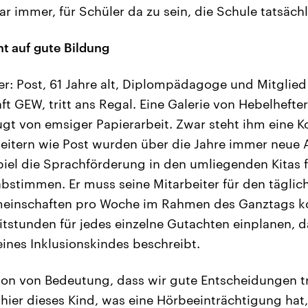
r immer, für Schüler da zu sein, die Schule tatsäch
ht auf gute Bildung
: Post, 61 Jahre alt, Diplompädagoge und Mitglied
t GEW, tritt ans Regal. Eine Galerie von Hebelhefte
t von emsiger Papierarbeit. Zwar steht ihm eine Ko
leitern wie Post wurden über die Jahre immer neue 
iel die Sprachförderung in den umliegenden Kitas f
abstimmen. Er muss seine Mitarbeiter für den täglic
meinschaften pro Woche im Rahmen des Ganztags ko
itstunden für jedes einzelne Gutachten einplanen, d
ines Inklusionskindes beschreibt.
chon von Bedeutung, dass wir gute Entscheidungen t
hier dieses Kind, was eine Hörbeeinträchtigung hat,