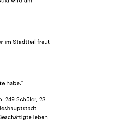
Aula wird am
r im Stadtteil freut
ste habe.“
: 249 Schüler, 23
ndeshauptstadt
Beschäftigte leben