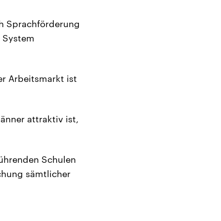
uch Sprachförderung
s System
r Arbeitsmarkt ist
nner attraktiv ist,
führenden Schulen
ichung sämtlicher
.