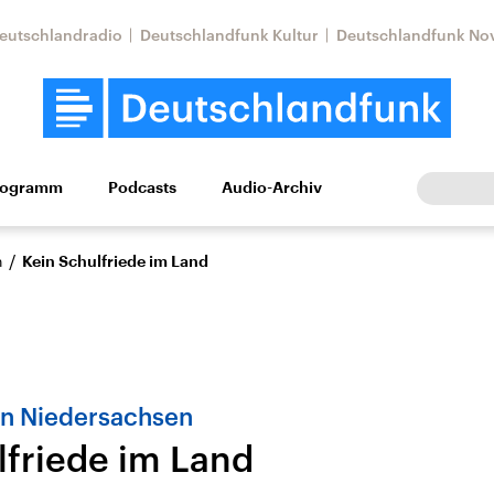
eutschlandradio
Deutschlandfunk Kultur
Deutschlandfunk No
rogramm
Podcasts
Audio-Archiv
Wirtschaft
Wissen
Kultur
Europa
Gesellschaf
/
n
Kein Schulfriede im Land
in Niedersachsen
lfriede im Land
tkonflikt
Iran
Faktenchecks
In unseren Faktenc
lle Lage und
Aktuelle Lage und