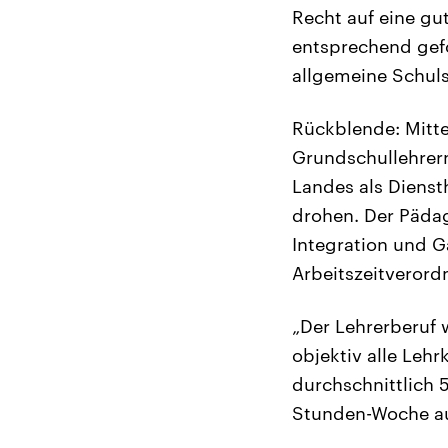
Recht auf eine gu
entsprechend gefö
allgemeine Schuls
Rückblende: Mitte
Grundschullehrern
Landes als Dienst
drohen. Der Pädag
Integration und G
Arbeitszeitverordn
„Der Lehrerberuf 
objektiv alle Lehr
durchschnittlich
Stunden-Woche au