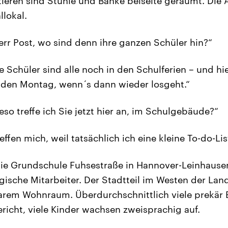
tieren sind Stühle und Bänke beiseite geräumt. Die 
lokal.
err Post, wo sind denn ihre ganzen Schüler hin?“
ie Schüler sind alle noch in den Schulferien – und hie
 den Montag, wenn´s dann wieder losgeht.“
so treffe ich Sie jetzt hier an, im Schulgebäude?“
reffen mich, weil tatsächlich ich eine kleine To-do-Li
 die Grundschule Fuhsestraße in Hannover-Leinhausen
gische Mitarbeiter. Der Stadtteil im Westen der La
arem Wohnraum. Überdurchschnittlich viele prekär 
ericht, viele Kinder wachsen zweisprachig auf.