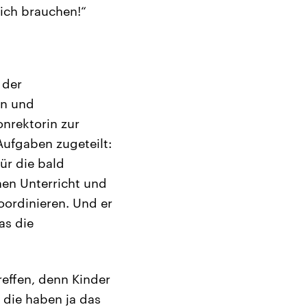
lich brauchen!“
 der
rn und
nrektorin zur
Aufgaben zugeteilt:
ür die bald
hen Unterricht und
ordinieren. Und er
as die
reffen, denn Kinder
 die haben ja das