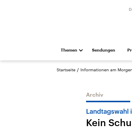
D
Themen
Sendungen
P
Die Nachrichten
Politik
/
Startseite
Informationen am Morge
Hörspiel und Feature
Musik
Archiv
Landtagswahl 
Kein Schu
USA
Nahos
Aktuelle Beiträge,
Aktue