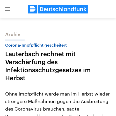
Close
menu
Archiv
Themen
Corona-Impfpflicht gescheitert
Lauterbach rechnet mit
Verschärfung des
Infektionsschutzgesetzes im
Herbst
Landtagswahl Sachsen-Anhalt
USA
Ohne Impfpflicht werde man im Herbst wieder
2026
Aktuelle Beiträge, Analys
Alle Informationen
Hintergründe
strengere Maßnahmen gegen die Ausbreitung
Sachsen-Anhalt wählt am 6.
Wirtschaftlich und militäri
September 2026 einen neuen
gehören die Vereinigten S
des Coronavirus brauchen, sagte
Landtag. Seit 2021 wird das
den mächtigsten Ländern 
Bundesland von einer Koalition aus
mit großem Einfluss auf d