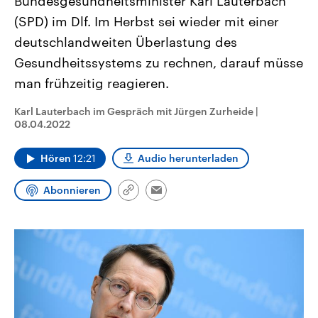
Bundesgesundheitsminister Karl Lauterbach
CDU, SPD und FDP regiert.-
aktuelle Weltgeschehen.
(SPD) im Dlf. Im Herbst sei wieder mit einer
Umfragen, Prognosen,
Wahlprogramme, aktuelle Berichte
deutschlandweiten Überlastung des
Sendungen
Programm
Podcasts
und Hintergründe zu den Parteien
und Kandidaten der anstehenden
Gesundheitssystems zu rechnen, darauf müsse
Wahl.
Audio-Archiv
man frühzeitig reagieren.
Karl Lauterbach im Gespräch mit Jürgen Zurheide
|
08.04.2022
Hören
12:21
Audio herunterladen
Abonnieren
Link
Email
kopieren/teilen