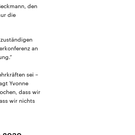
 Beckmann, den
ur die
 zuständigen
terkonferenz an
ung.“
hrkräften sei –
sagt Yvonne
rochen, dass wir
ass wir nichts