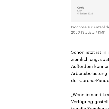
Prognose zur Anzahl de
2030 (Statista / KMK)
Schon jetzt ist i
ziemlich eng, spä
Außerdem können 
Arbeitsbelastung f
der Corona-Pande
„Wenn jemand kra
Verfügung gestell
tun die Schulen s