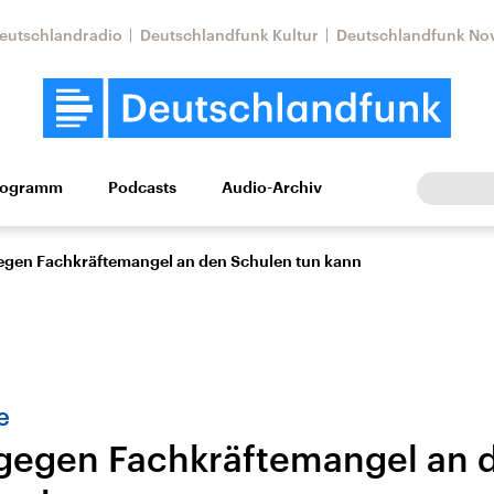
eutschlandradio
Deutschlandfunk Kultur
Deutschlandfunk No
rogramm
Podcasts
Audio-Archiv
Wirtschaft
Wissen
Kultur
Europa
Gesellschaf
gen Fachkräftemangel an den Schulen tun kann
e
gegen Fachkräftemangel an 
Nahostkonflikt
Iran
le Beiträge,
Aktuelle Lage und
Aktuelle Lage und