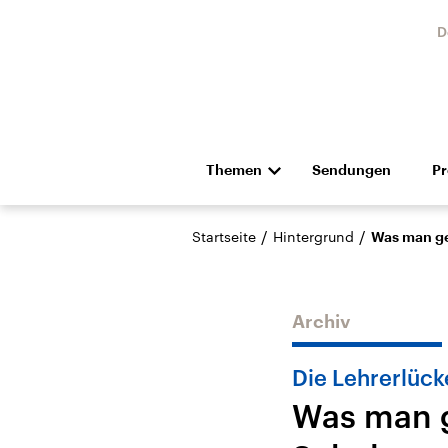
D
Themen
Sendungen
P
Die Nachrichten
Politik
/
/
Startseite
Hintergrund
Was man ge
Hörspiel und Feature
Musik
Archiv
Die Lehrerlück
Was man 
Landtagswahl Sachsen-
USA
Anhalt 2026
Aktuel