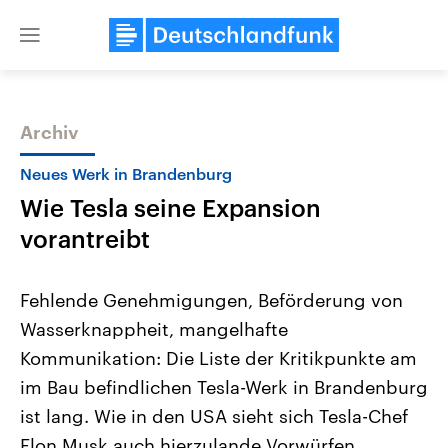
Close
menu
Archiv
Themen
Neues Werk in Brandenburg
Wie Tesla seine Expansion
vorantreibt
Fehlende Genehmigungen, Beförderung von
Wasserknappheit, mangelhafte
Landtagswahl Sachsen-Anhalt
USA
Kommunikation: Die Liste der Kritikpunkte am
2026
Aktuelle Beiträge, Analys
Alle Informationen
Hintergründe
im Bau befindlichen Tesla-Werk in Brandenburg
Sachsen-Anhalt wählt am 6.
Wirtschaftlich und militäri
September 2026 einen neuen
gehören die Vereinigten S
ist lang. Wie in den USA sieht sich Tesla-Chef
Landtag. Seit 2021 wird das
den mächtigsten Ländern 
Elon Musk auch hierzulande Vorwürfen
Bundesland von einer Koalition aus
mit großem Einfluss auf d