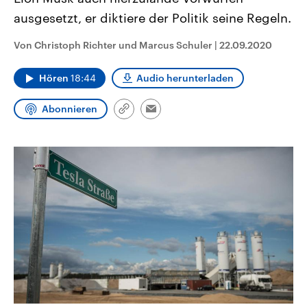
CDU, SPD und FDP regiert.-
aktuelle Weltgeschehen.
ausgesetzt, er diktiere der Politik seine Regeln.
Umfragen, Prognosen,
Wahlprogramme, aktuelle Berichte
Sendungen
Programm
Podcasts
und Hintergründe zu den Parteien
Von Christoph Richter und Marcus Schuler
|
22.09.2020
und Kandidaten der anstehenden
Wahl.
Audio-Archiv
Hören
18:44
Audio herunterladen
Abonnieren
Link
Email
kopieren/teilen