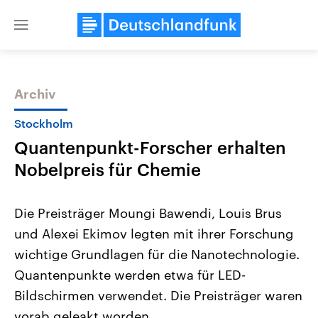
Close
menu
Archiv
Themen
Stockholm
Quanten­punkt-Forscher erhal­ten
Nobel­preis für Chemie
Die Preisträger Moungi Bawendi, Louis Brus
und Alexei Ekimov legten mit ihrer Forschung
Landtagswahl Sachsen-Anhalt
USA
wichtige Grundlagen für die Nanotechnologie.
2026
Aktuelle Beiträge, Analys
Alle Informationen
Hintergründe
Quantenpunkte werden etwa für LED-
Sachsen-Anhalt wählt am 6.
Wirtschaftlich und militäri
September 2026 einen neuen
gehören die Vereinigten S
Bildschirmen verwendet. Die Preisträger waren
Landtag. Seit 2021 wird das
den mächtigsten Ländern 
vorab geleakt worden.
Bundesland von einer Koalition aus
mit großem Einfluss auf d