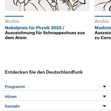
Archiv
Archiv
Nobelpreis für Physik 2023
Medizin
Auszeichnung für Schnappschuss aus
Auszei
dem Atom
zu Coro
Entdecken Sie den Deutschlandfunk
Programm
Programm
Hören
Alle Sendungen
Livestream
Kontakt
Die Nachrichten