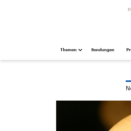
D
Themen
Sendungen
P
Die Nachrichten
Politik
Hörspiel und Feature
Musik
N
Landtagswahl Sachsen-
USA
Anhalt 2026
Aktuel