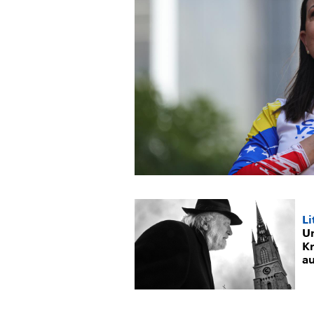
Li
Un
K
a