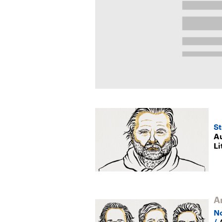
S
Au
Li
A
No