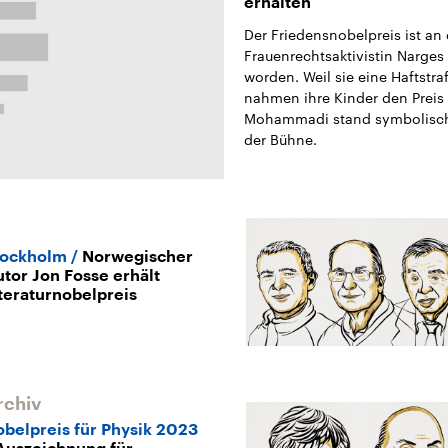
erhalten
Der Friedensnobelpreis ist an 
Frauenrechtsaktivistin Narge
worden. Weil sie eine Haftstra
nahmen ihre Kinder den Preis
Mohammadi stand symbolisch e
der Bühne.
tockholm
Norwegischer
tor Jon Fosse erhält
teraturnobelpreis
rchiv
belpreis für Physik 2023