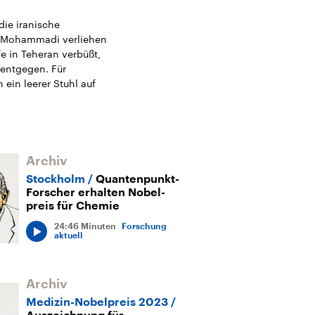
die iranische
s Mohammadi verliehen
fe in Teheran verbüßt,
 entgegen. Für
in leerer Stuhl auf
Archiv
Stockholm
Quanten­punkt-
Forscher erhal­ten Nobel­
preis für Chemie
24:46 Minuten
Forschung
aktuell
Archiv
Medizin-Nobelpreis 2023