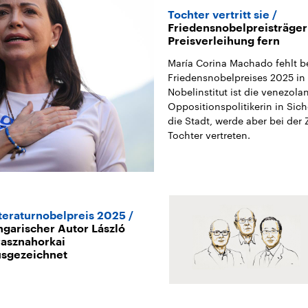
Tochter vertritt sie
Friedensnobelpreisträger
Preisverleihung fern
María Corina Machado fehlt be
Friedensnobelpreises 2025 in
Nobelinstitut ist die venezola
Oppositionspolitikerin in Sic
die Stadt, werde aber bei der
Tochter vertreten.
teraturnobelpreis 2025
garischer Autor László
rasznahorkai
usgezeichnet