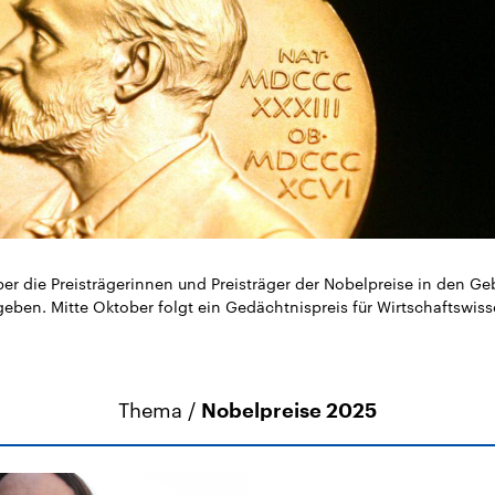
sen und
Hintergründe
Hintergründe
Der Überfall der
Der Iran – seit der
rgründe
haftlich und
palästinensischen
Islamischen Revolu
risch gehören die
Terrororganisation
1979 auch Islamisc
igten Staaten zu
Hamas im Oktober 2023
Republik Iran – ist e
ächtigsten
auf Israel hat in der
von einem
n der Erde, mit
Region wieder die
Religionsführer auto
 Einfluss auf das
Gewalt entfacht. Israel
regierter Staat im 
le Weltgeschehen.
möchte die Hamas
Osten. Eine Feindsc
zerstören. Diese wird wie
zu Israel und zu de
die Hisbollah im Libanon
ist fest in der
vom Iran unterstützt.
Staatsideologie
verankert.
er die Preisträgerinnen und Preisträger der Nobelpreise in den Ge
geben. Mitte Oktober folgt ein Gedächtnispreis für Wirtschaftswis
Thema /
Nobelpreise 2025