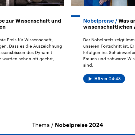
be zur Wissenschaft und
Nobelpreise
Was a
sen
wissenschaftlichen 
te Preis für Wissenschaft,
Der Nobelpreis zeigt imm
gen. Dass es die Auszeichnung
unseren Fortschritt ist. 
issensbissen des Dynamit-
Erfolgen ins Scheinwerferl
e wurden schon oft geehrt,
Frauen und schwarze Wiss
sind.
04:48
Hören
Thema /
Nobelpreise 2024