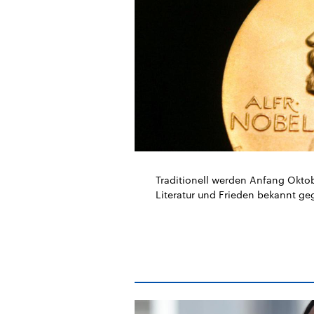
Alle Informationen
Analy
Sachsen-Anhalt wählt
Hinte
am 6. September 2026
Wirtsc
einen neuen Landtag.
militä
Seit 2021 wird das
Verein
Bundesland von einer
den m
Koalition aus CDU, SPD
Länder
und FDP regiert.-
großem
Umfragen, Prognosen,
aktuel
Wahlprogramme,
aktuelle Berichte und
Hintergründe zu den
Parteien und Kandidaten
der anstehenden Wahl.
Traditionell werden Anfang Oktob
Literatur und Frieden bekannt ge