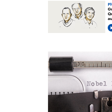
P
G
Q
a