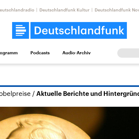
eutschlandradio
Deutschlandfunk Kultur
Deutschlandfunk No
rogramm
Podcasts
Audio-Archiv
Wirtschaft
Wissen
Kultur
Europa
Gesellschaf
obelpreise
/
Aktuelle Berichte und Hintergrün
Nahostkonflikt
Iran
le Beiträge,
Aktuelle Lage und
Aktuelle Lage und