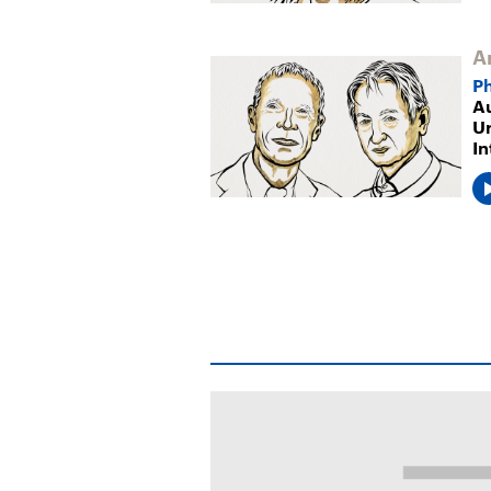
A
P
Au
Ur
In