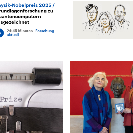
hysik-Nobelpreis 2025
rundlagenforschung zu
uantencomputern
usgezeichnet
24:45 Minuten
Forschung
aktuell