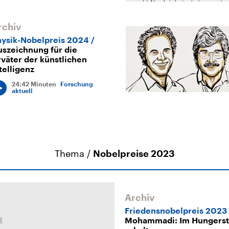
rchiv
hysik-Nobelpreis 2024
szeichnung für die
väter der künstlichen
telligenz
24:42 Minuten
Forschung
aktuell
Thema /
Nobelpreise 2023
Archiv
Friedensnobelpreis 2023
Mohammadi: Im Hungerstr