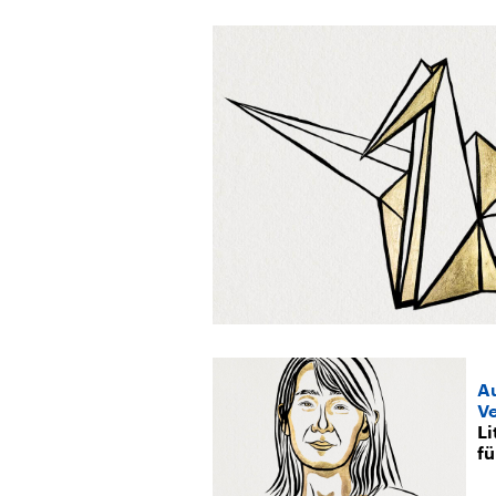
Au
Ve
Li
fü