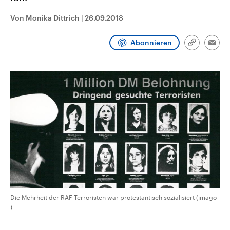
aktuelle Weltgeschehen.
Diese wird wie die Hisboll
Libanon vom Iran unterstüt
Von Monika Dittrich
|
26.09.2018
Sendungen
Programm
Podcasts
Abonnieren
Link
Emai
kopieren/te
Audio-Archiv
Die Mehrheit der RAF-Terroristen war protestantisch sozialisiert (imago
)