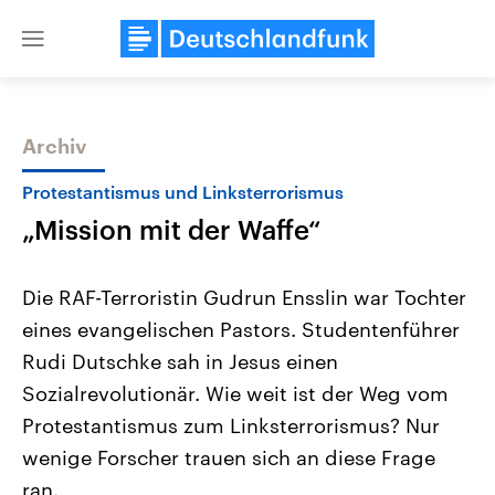
Close
menu
Archiv
Themen
Protestantismus und Linksterrorismus
„Mission mit der Waffe“
Die RAF-Terroristin Gudrun Ensslin war Tochter
eines evangelischen Pastors. Studentenführer
Rudi Dutschke sah in Jesus einen
USA
Nahostkonflikt
Sozialrevolutionär. Wie weit ist der Weg vom
Aktuelle Beiträge, Analysen und
Aktuelle Lage und Hinter
Der Überfall der palästine
Hintergründe
Protestantismus zum Linksterrorismus? Nur
Wirtschaftlich und militärisch
Terrororganisation Hamas
wenige Forscher trauen sich an diese Frage
gehören die Vereinigten Staaten zu
Oktober 2023 auf Israel ha
den mächtigsten Ländern der Erde,
Region wieder die Gewalt 
ran.
mit großem Einfluss auf das
Israel möchte die Hamas z