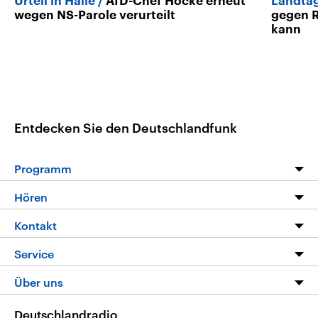
Urteil in Halle
AfD-Chef Höcke erneut
Landta
wegen NS-Parole verurteilt
gegen R
kann
Entdecken Sie den Deutschlandfunk
Programm
Programm
Hören
Alle Sendungen
Livestream
Kontakt
Die Nachrichten
Audios
Hörerservice
Service
Nachrichtenleicht
Podcasts
Social Media
FAQ
Über uns
Neue Beiträge auf dlf.de
Deutschlandfunk App
Newsletter
Deutschlandradio
Themen-Schwerpunkte
Nachrichten App
Deutschlandradio