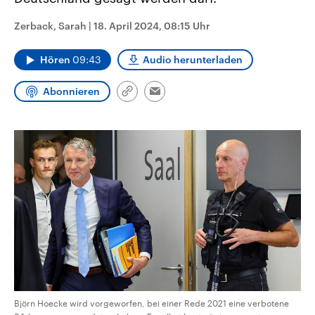
CDU, SPD und FDP regiert.-
aktuelle Weltgeschehen.
Umfragen, Prognosen,
Zerback, Sarah
|
18. April 2024, 08:15 Uhr
Wahlprogramme, aktuelle Berichte
Sendungen
Programm
Podcasts
und Hintergründe zu den Parteien
und Kandidaten der anstehenden
Hören
09:43
Audio herunterladen
Wahl.
Audio-Archiv
Abonnieren
Link
Email
kopieren/teilen
Björn Hoecke wird vorgeworfen, bei einer Rede 2021 eine verbotene