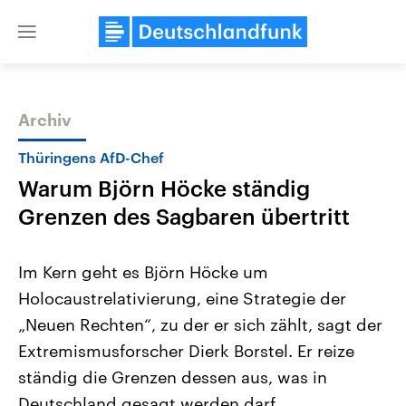
Close
menu
Archiv
Themen
Thüringens AfD-Chef
Warum Björn Höcke ständig
Grenzen des Sagbaren übertritt
Im Kern geht es Björn Höcke um
Holocaustrelativierung, eine Strategie der
Landtagswahl Sachsen-Anhalt
USA
„Neuen Rechten“, zu der er sich zählt, sagt der
2026
Aktuelle Beiträge, Analys
Alle Informationen
Hintergründe
Extremismusforscher Dierk Borstel. Er reize
Sachsen-Anhalt wählt am 6.
Wirtschaftlich und militäri
September 2026 einen neuen
gehören die Vereinigten S
ständig die Grenzen dessen aus, was in
Landtag. Seit 2021 wird das
den mächtigsten Ländern 
Deutschland gesagt werden darf.
Bundesland von einer Koalition aus
mit großem Einfluss auf d