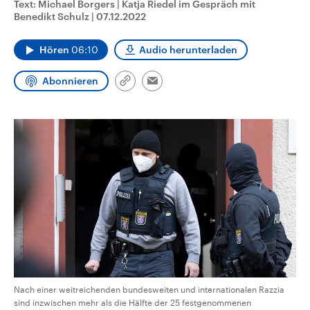
Text: Michael Borgers | Katja Riedel im Gespräch mit
CDU, SPD und FDP regiert.-
aktuelle Weltgeschehen.
Benedikt Schulz
|
07.12.2022
Umfragen, Prognosen,
Wahlprogramme, aktuelle Berichte
Sendungen
Programm
Podcasts
und Hintergründe zu den Parteien
Hören
06:10
Audio herunterladen
und Kandidaten der anstehenden
Wahl.
Audio-Archiv
Abonnieren
Link
Email
kopieren/teilen
Nach einer weitreichenden bundesweiten und internationalen Razzia
sind inzwischen mehr als die Hälfte der 25 festgenommenen