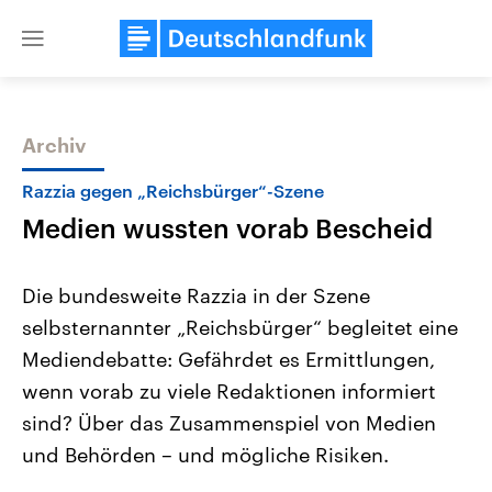
Close
menu
Archiv
Themen
Razzia gegen „Reichsbürger“-Szene
Medien wussten vorab Bescheid
Die bundesweite Razzia in der Szene
selbsternannter „Reichsbürger“ begleitet eine
Mediendebatte: Gefährdet es Ermittlungen,
Landtagswahl Sachsen-Anhalt
USA
wenn vorab zu viele Redaktionen informiert
2026
Aktuelle Beiträge, Analys
Alle Informationen
sind? Über das Zusammenspiel von Medien
Hintergründe
Sachsen-Anhalt wählt am 6.
Wirtschaftlich und militäri
und Behörden – und mögliche Risiken.
September 2026 einen neuen
gehören die Vereinigten S
Landtag. Seit 2021 wird das
den mächtigsten Ländern 
Bundesland von einer Koalition aus
mit großem Einfluss auf d