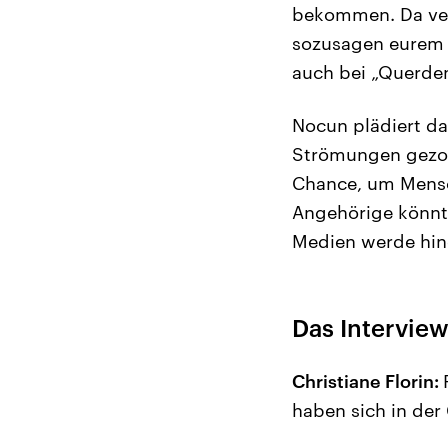
bekommen. Da vers
sozusagen eurem K
auch bei „Querden
Nocun plädiert daf
Strömungen gezoge
Chance, um Mensc
Angehörige könnte
Medien werde hin
Das Interview
Christiane Florin:
haben sich in de