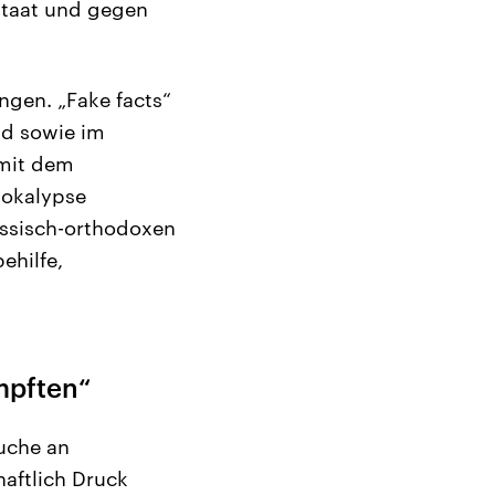
taat und gegen
ngen. „Fake facts“
ld sowie im
 mit dem
pokalypse
ussisch-orthodoxen
ehilfe,
mpften“
uche an
aftlich Druck