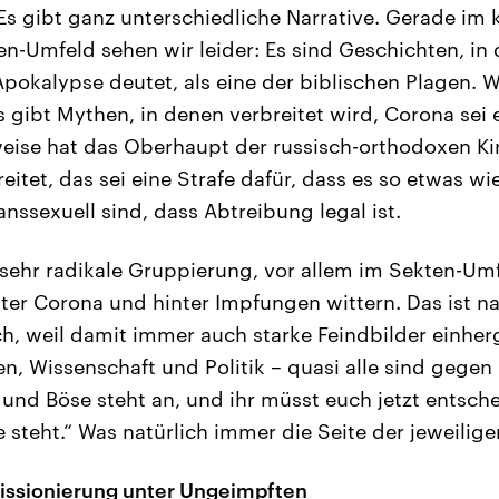
Es gibt ganz unterschiedliche Narrative. Gerade im 
n-Umfeld sehen wir leider: Es sind Geschichten, i
Apokalypse deutet, als eine der biblischen Plagen. 
 gibt Mythen, in denen verbreitet wird, Corona sei e
weise hat das Oberhaupt der russisch-orthodoxen Ki
itet, das sei eine Strafe dafür, dass es so etwas wie
nssexuell sind, dass Abtreibung legal ist.
sehr radikale Gruppierung, vor allem im Sekten-Umf
er Corona und hinter Impfungen wittern. Das ist na
, weil damit immer auch starke Feindbilder einher
n, Wissenschaft und Politik – quasi alle sind gegen
nd Böse steht an, und ihr müsst euch jetzt entschei
e steht.“ Was natürlich immer die Seite der jeweili
issionierung unter Ungeimpften