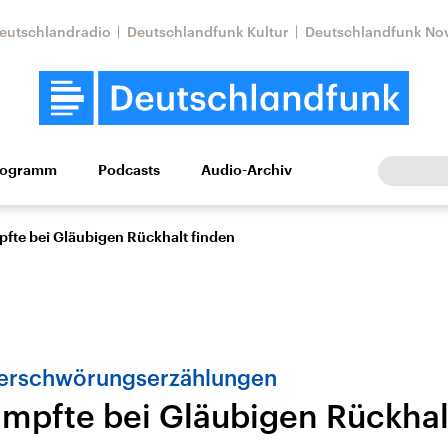
eutschlandradio
Deutschlandfunk Kultur
Deutschlandfunk No
rogramm
Podcasts
Audio-Archiv
Wirtschaft
Wissen
Kultur
Europa
Gesellschaf
fte bei Gläubigen Rückhalt finden
Verschwörungserzählungen
mpfte bei Gläubigen Rückhal
Nahostkonflikt
Iran
le Beiträge,
Aktuelle Lage und
Aktuelle Lage und