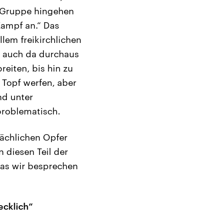
s Gruppe hingehen
Kampf an.“ Das
llem freikirchlichen
ie auch da durchaus
eiten, bis hin zu
n Topf werfen, aber
nd unter
problematisch.
sächlichen Opfer
 diesen Teil der
 was wir besprechen
ecklich“