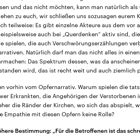
ssen und das nicht möchten, kann man natürlich al
tehen zu euch, wir schließen uns sozusagen eurem 
h teilweise: Es gibt einzelne Akteure aus dem vor a
beispielsweise auch bei „Querdenken“ aktiv sind, d
le spielen, die auch Verschwörungserzählungen verbr
rrativen. Natürlich darf man das nicht alles in eine
armachen: Das Spektrum dessen, was da anscheine
standen wird, das ist recht weit und auch ziemlich 
n vorhin vom Opfernarrativ. Warum spielen die tat
hwer Erkrankten, die Angehörigen der Verstorbenen in
 eher die Ränder der Kirchen, wo sich das abspielt,
ie Empathie mit diesen Opfern keine Rolle?
öhere Bestimmung: „Für die Betroffenen ist das schr