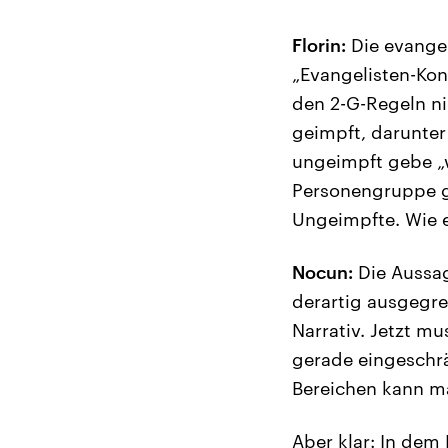
Florin:
Die evangel
„Evangelisten-Kon
den 2-G-Regeln ni
geimpft, darunter 
ungeimpft gebe „w
Personengruppe g
Ungeimpfte. Wie e
Nocun:
Die Aussag
derartig ausgegren
Narrativ. Jetzt 
gerade eingeschrä
Bereichen kann ma
Aber klar: In de