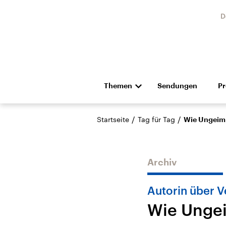
D
Themen
Sendungen
P
Die Nachrichten
Politik
/
/
Startseite
Tag für Tag
Wie Ungeimp
Hörspiel und Feature
Musik
Archiv
Autorin über 
Wie Ungei
Landtagswahl Sachsen-
USA
Anhalt 2026
Aktuel