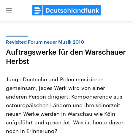
Close
menu
Revisited Forum neuer Musik 2010
Themen
Auftragswerke für den Warschauer
Herbst
Junge Deutsche und Polen musizieren
gemeinsam, jedes Werk wird von einer
anderen Person dirigiert. Komponierende aus
Landtagswahl Sachsen-Anhalt
USA
osteuropäischen Ländern und ihre seinerzeit
2026
Aktuelle Beiträge, Analys
neuen Werke werden in Warschau wie Köln
Alle Informationen
Hintergründe
Sachsen-Anhalt wählt am 6.
Wirtschaftlich und militäri
aufgeführt und gesendet. Was ist heute davon
September 2026 einen neuen
gehören die Vereinigten S
Landtag. Seit 2021 wird das
den mächtigsten Ländern 
noch in Erinnerung?
Bundesland von einer Koalition aus
mit großem Einfluss auf d