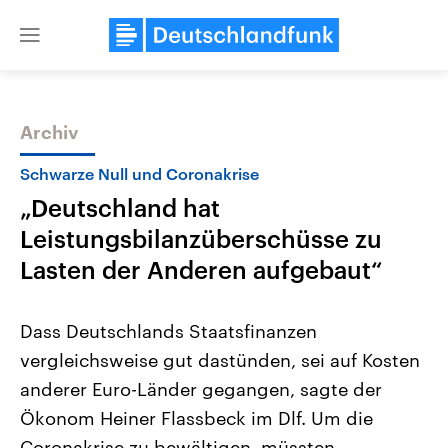
Close
menu
Archiv
Themen
Schwarze Null und Coronakrise
„Deutschland hat
Leistungsbilanzüberschüsse zu
Lasten der Anderen aufgebaut“
Dass Deutschlands Staatsfinanzen
Landtagswahl Sachsen-Anhalt
USA
vergleichsweise gut dastünden, sei auf Kosten
2026
Aktuelle Beiträge, Analys
Alle Informationen
Hintergründe
anderer Euro-Länder gegangen, sagte der
Sachsen-Anhalt wählt am 6.
Wirtschaftlich und militäri
September 2026 einen neuen
gehören die Vereinigten S
Ökonom Heiner Flassbeck im Dlf. Um die
Landtag. Seit 2021 wird das
den mächtigsten Ländern 
Bundesland von einer Koalition aus
Coronakrise zu bewältigen, müssten
mit großem Einfluss auf d