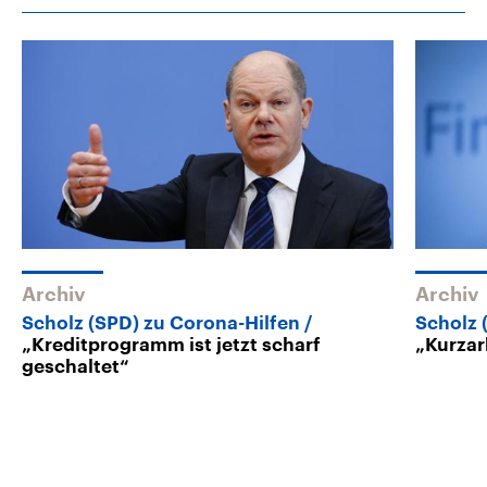
Archiv
Archiv
Scholz (SPD) zu Corona-Hilfen
Scholz 
„Kreditprogramm ist jetzt scharf
„Kurzar
geschaltet“