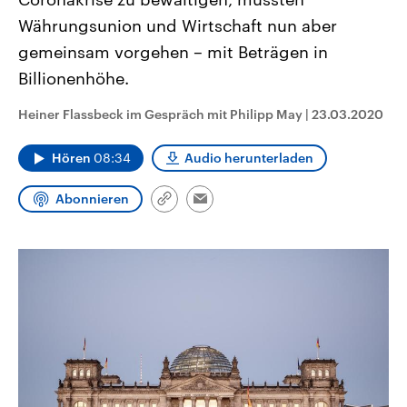
CDU, SPD und FDP regiert.-
aktuelle Weltgeschehen.
Währungsunion und Wirtschaft nun aber
Umfragen, Prognosen,
Wahlprogramme, aktuelle Berichte
gemeinsam vorgehen – mit Beträgen in
Sendungen
Programm
Podcasts
und Hintergründe zu den Parteien
und Kandidaten der anstehenden
Billionenhöhe.
Wahl.
Audio-Archiv
Heiner Flassbeck im Gespräch mit Philipp May
|
23.03.2020
Hören
08:34
Audio herunterladen
Abonnieren
Link
Email
kopieren/teilen