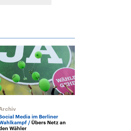
Archiv
Archiv
Social Media im Berliner
Fade Sprüche 
Wahlkampf
Übers Netz an
Die langweil
den Wähler
Fußballstars