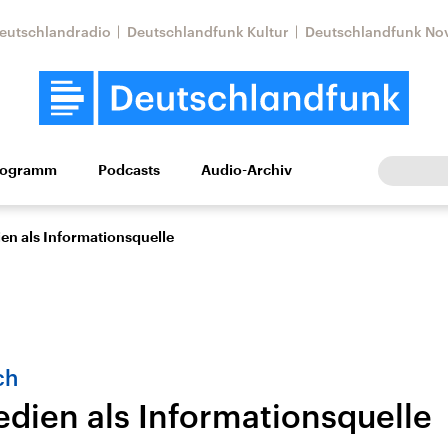
eutschlandradio
Deutschlandfunk Kultur
Deutschlandfunk No
rogramm
Podcasts
Audio-Archiv
Wirtschaft
Wissen
Kultur
Europa
Gesellschaf
en als Informationsquelle
ch
edien als Informationsquelle
Nahostkonflikt
Iran
le Beiträge,
Aktuelle Lage und
Aktuelle Lage und