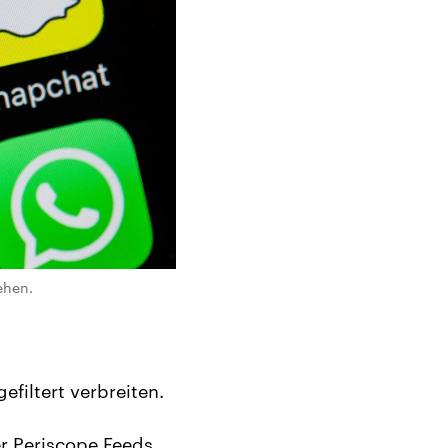
ehen.
filtert verbreiten.
r Periscope Feeds