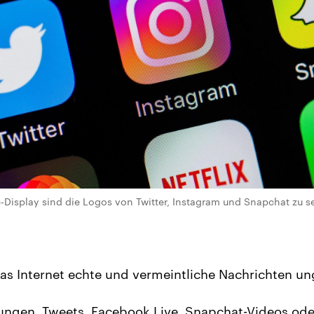
Display sind die Logos von Twitter, Instagram und Snapchat zu s
as Internet echte und vermeintliche Nachrichten unge
ungen, Tweets, Facebook Live, Snapchat-Videos ode