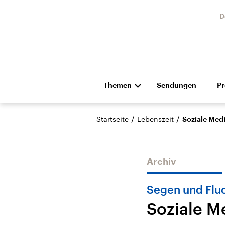
D
Themen
Sendungen
P
Die Nachrichten
Politik
/
/
Startseite
Lebenszeit
Soziale Medi
Hörspiel und Feature
Musik
Archiv
Segen und Flu
Soziale M
Landtagswahl Sachsen-
USA
Anhalt 2026
Aktuel