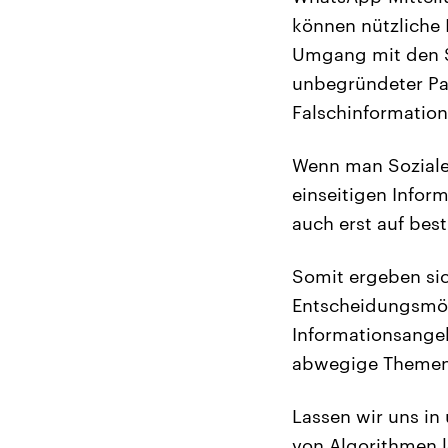
können nützliche I
Umgang mit den S
unbegründeter Pan
Falschinformation
Wenn man Soziale 
einseitigen Inform
auch erst auf be
Somit ergeben si
Entscheidungsmög
Informationsange
abwegige Themen 
Lassen wir uns in
von Algorithmen l