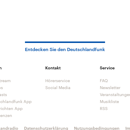
Entdecken Sie den Deutschlandfunk
n
Kontakt
Service
tream
Hörerservice
FAQ
os
Social Media
Newsletter
asts
Veranstaltunge
schlandfunk App
Musikliste
richten App
RSS
uenzen
landradio
Datenschutzerklärung
Nutzungsbedingungen
I