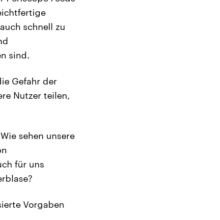
ichtfertige
auch schnell zu
nd
n sind.
ie Gefahr der
re Nutzer teilen,
 Wie sehen unsere
on
ch für uns
erblase?
sierte Vorgaben