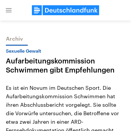
Close
menu
Archiv
Themen
Sexuelle Gewalt
Aufarbeitungskommission
Schwimmen gibt Empfehlungen
Es ist ein Novum im Deutschen Sport. Die
Aufarbeitungskommission Schwimmen hat
Landtagswahl Sachsen-Anhalt
USA
ihren Abschlussbericht vorgelegt. Sie sollte
2026
Aktuelle Beiträge, Analys
Alle Informationen
Hintergründe
die Vorwürfe untersuchen, die Betroffene vor
Sachsen-Anhalt wählt am 6.
Wirtschaftlich und militäri
September 2026 einen neuen
gehören die Vereinigten S
etwa zwei Jahren in einer ARD-
Landtag. Seit 2021 wird das
den mächtigsten Ländern 
Fernsehdokumentation öffentlich gemacht
Bundesland von einer Koalition aus
mit großem Einfluss auf d