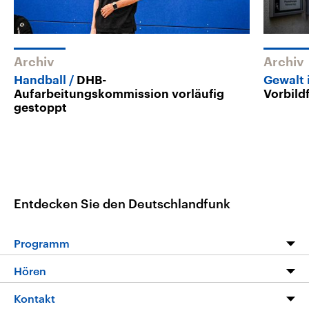
Archiv
Archiv
Handball
DHB-
Gewalt 
Aufarbeitungskommission vorläufig
Vorbild
gestoppt
Entdecken Sie den Deutschlandfunk
Programm
Programm
Hören
Alle Sendungen
Livestream
Kontakt