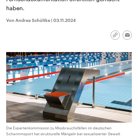
CDU, SPD und FDP regiert.-
aktuelle Weltgeschehen.
haben.
Umfragen, Prognosen,
Wahlprogramme, aktuelle Berichte
Sendungen
Programm
Podcasts
und Hintergründe zu den Parteien
Von Andrea Schültke
|
03.11.2024
und Kandidaten der anstehenden
Wahl.
Audio-Archiv
Link
Emai
kopieren/te
Die Expertenkommission zu Missbrauchsfällen im deutschen
Schwimmsport hat strukturelle Mängeln bei sexualisierter Gewalt