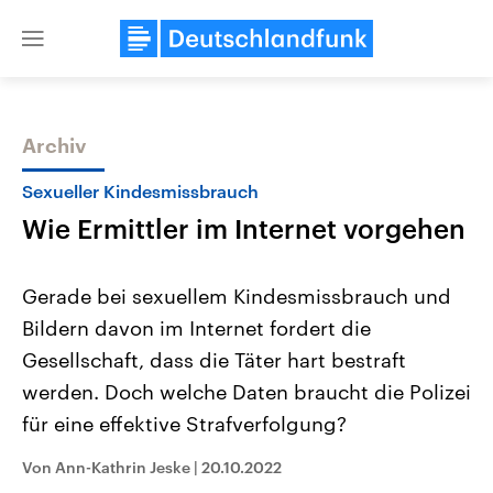
Close
menu
Archiv
Themen
Sexueller Kindesmissbrauch
Wie Ermittler im Internet vorgehen
Gerade bei sexuellem Kindesmissbrauch und
Bildern davon im Internet fordert die
Gesellschaft, dass die Täter hart bestraft
Landtagswahl Sachsen-Anhalt
USA
werden. Doch welche Daten braucht die Polizei
2026
Aktuelle Beiträge, Analys
Alle Informationen
für eine effektive Strafverfolgung?
Hintergründe
Sachsen-Anhalt wählt am 6.
Wirtschaftlich und militäri
September 2026 einen neuen
gehören die Vereinigten S
Von Ann-Kathrin Jeske
|
20.10.2022
Landtag. Seit 2021 wird das
den mächtigsten Ländern 
Bundesland von einer Koalition aus
mit großem Einfluss auf d