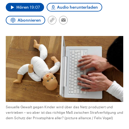
CDU, SPD und FDP regiert.-
aktuelle Weltgeschehen.
Hören
19:07
Audio herunterladen
Umfragen, Prognosen,
Wahlprogramme, aktuelle Berichte
Sendungen
Programm
Podcasts
und Hintergründe zu den Parteien
Abonnieren
und Kandidaten der anstehenden
Link
Email
Wahl.
kopieren/teilen
Audio-Archiv
Sexuelle Gewalt gegen Kinder wird über das Netz produziert und
vertrieben – wo aber ist das richtige Maß zwischen Strafverfolgung und
dem Schutz der Privatsphäre aller? (picture alliance / Felix Vogel)