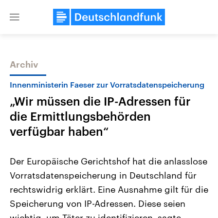
Close
menu
Archiv
Themen
Innenministerin Faeser zur Vorratsdatenspeicherung
„Wir müssen die IP-Adressen für
die Ermittlungsbehörden
verfügbar haben“
Der Europäische Gerichtshof hat die anlasslose
Landtagswahl Sachsen-Anhalt
USA
Vorratsdatenspeicherung in Deutschland für
2026
Aktuelle Beiträge, Analys
Alle Informationen
Hintergründe
rechtswidrig erklärt. Eine Ausnahme gilt für die
Sachsen-Anhalt wählt am 6.
Wirtschaftlich und militäri
September 2026 einen neuen
gehören die Vereinigten S
Speicherung von IP-Adressen. Diese seien
Landtag. Seit 2021 wird das
den mächtigsten Ländern 
Bundesland von einer Koalition aus
wichtig, um Täter zu identifizieren, sagte
mit großem Einfluss auf d