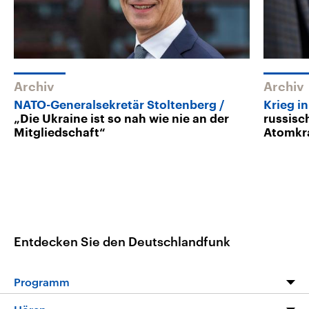
Archiv
Archiv
NATO-Generalsekretär Stoltenberg
Krieg i
„Die Ukraine ist so nah wie nie an der
russisc
Mitgliedschaft“
Atomkr
Entdecken Sie den Deutschlandfunk
Programm
Programm