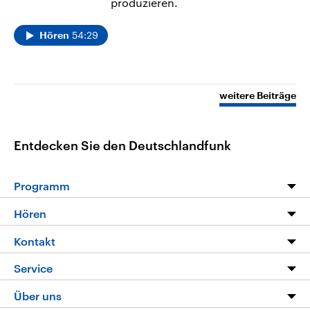
produzieren.
54:29
Hören
weitere Beiträge
Entdecken Sie den Deutschlandfunk
Programm
Programm
Hören
Alle Sendungen
Livestream
Kontakt
Die Nachrichten
Audios
Hörerservice
Service
Nachrichtenleicht
Podcasts
Social Media
FAQ
Über uns
Neue Beiträge auf dlf.de
Deutschlandfunk App