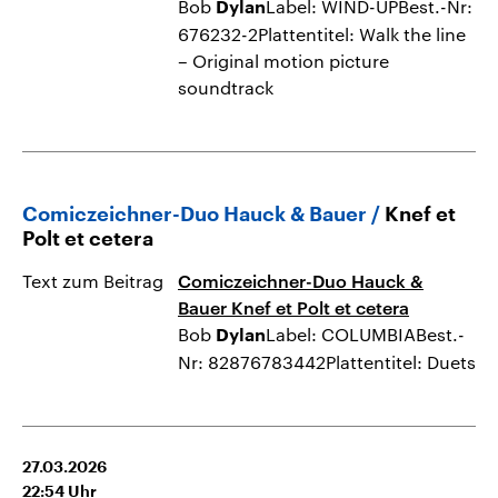
Bob
Label: WIND-UPBest.-Nr:
Dylan
676232-2Plattentitel: Walk the line
– Original motion picture
soundtrack
Comiczeichner-Duo Hauck & Bauer
Knef et
Polt et cetera
Text zum Beitrag
Comiczeichner-Duo Hauck &
Bauer Knef et Polt et cetera
Bob
Label: COLUMBIABest.-
Dylan
Nr: 82876783442Plattentitel: Duets
27.03.2026
22:54
Uhr