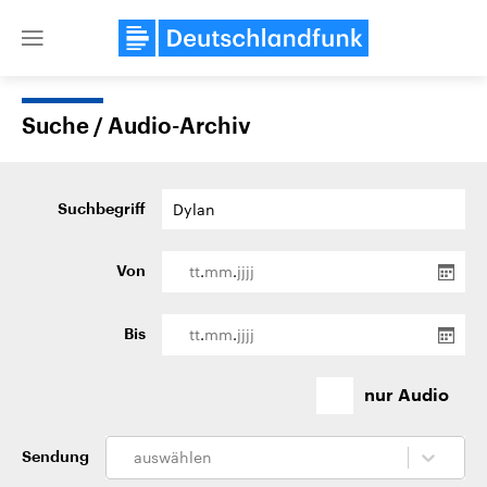
Close
menu
Suche / Audio-Archiv
Themen
Suchbegriff
.
.
Von
.
.
Bis
Landtagswahl Sachsen-Anhalt
USA
nur Audio
2026
Aktuelle Beiträge, Analys
Alle Informationen
Hintergründe
Sachsen-Anhalt wählt am 6.
Wirtschaftlich und militäri
September 2026 einen neuen
gehören die Vereinigten S
auswählen
Sendung
Landtag. Seit 2021 wird das
den mächtigsten Ländern 
Bundesland von einer Koalition aus
mit großem Einfluss auf d