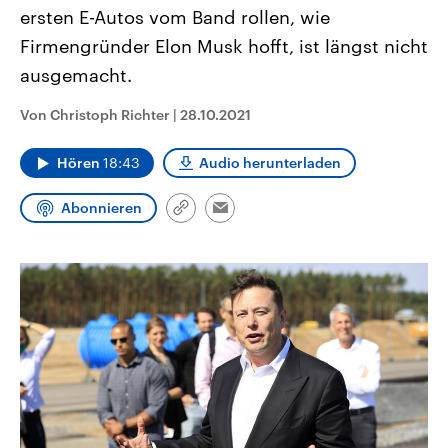
CDU, SPD und FDP regiert.-
aktuelle Weltgeschehen.
ersten E-Autos vom Band rollen, wie
Umfragen, Prognosen,
Firmengründer Elon Musk hofft, ist längst nicht
Wahlprogramme, aktuelle Berichte
Sendungen
Programm
Podcasts
und Hintergründe zu den Parteien
ausgemacht.
und Kandidaten der anstehenden
Wahl.
Audio-Archiv
Von Christoph Richter
|
28.10.2021
Hören
18:43
Audio herunterladen
Abonnieren
Link
Email
kopieren/teilen