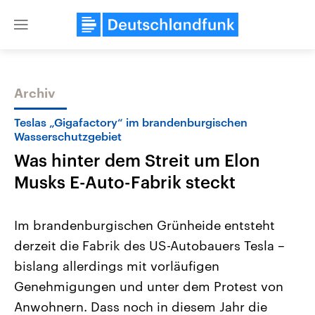
Close
menu
Archiv
Themen
Teslas „Gigafactory“ im brandenburgischen
Wasserschutzgebiet
Was hinter dem Streit um Elon
Musks E-Auto-Fabrik steckt
Im brandenburgischen Grünheide entsteht
derzeit die Fabrik des US-Autobauers Tesla –
Landtagswahl Sachsen-Anhalt
USA
2026
Aktuelle Beiträge, Analys
bislang allerdings mit vorläufigen
Alle Informationen
Hintergründe
Sachsen-Anhalt wählt am 6.
Wirtschaftlich und militäri
Genehmigungen und unter dem Protest von
September 2026 einen neuen
gehören die Vereinigten S
Landtag. Seit 2021 wird das
den mächtigsten Ländern 
Anwohnern. Dass noch in diesem Jahr die
Bundesland von einer Koalition aus
mit großem Einfluss auf d