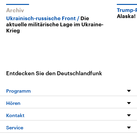
Archiv
Trump-P
Alaska!
Ukrainisch-russische Front
Die
aktuelle militärische Lage im Ukraine-
Krieg
Entdecken Sie den Deutschlandfunk
Programm
Programm
Hören
Alle Sendungen
Livestream
Kontakt
Die Nachrichten
Audios
Hörerservice
Service
Nachrichtenleicht
Podcasts
Social Media