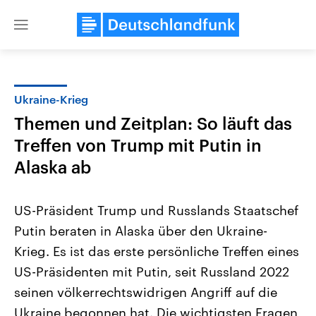
Close
menu
Ukraine-Krieg
Themen
Themen und Zeitplan: So läuft das
Treffen von Trump mit Putin in
Alaska ab
US-Präsident Trump und Russlands Staatschef
Putin beraten in Alaska über den Ukraine-
Landtagswahl Sachsen-Anhalt
USA
Krieg. Es ist das erste persönliche Treffen eines
2026
Aktuelle Beiträge, Analys
Alle Informationen
US-Präsidenten mit Putin, seit Russland 2022
Hintergründe
Sachsen-Anhalt wählt am 6.
Wirtschaftlich und militäri
seinen völkerrechtswidrigen Angriff auf die
September 2026 einen neuen
gehören die Vereinigten S
Landtag. Seit 2021 wird das
den mächtigsten Ländern 
Ukraine begonnen hat. Die wichtigsten Fragen
Bundesland von einer Koalition aus
mit großem Einfluss auf d