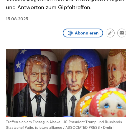
CDU, SPD und FDP regiert.-
aktuelle Weltgeschehen.
und Antworten zum Gipfeltreffen.
Umfragen, Prognosen,
Wahlprogramme, aktuelle Berichte
Sendungen
Programm
Podcasts
und Hintergründe zu den Parteien
15.08.2025
und Kandidaten der anstehenden
Wahl.
Audio-Archiv
Abonnieren
Link
Emai
kopieren/te
Treffen sich am Freitag in Alaska: US-Präsident Trump und Russlands
Staatschef Putin. (picture alliance / ASSOCIATED PRESS / Dmitri