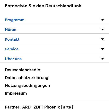
Entdecken Sie den Deutschlandfunk
Programm
Programm
Hören
Alle Sendungen
Livestream
Kontakt
Die Nachrichten
Audios
Hörerservice
Service
Nachrichtenleicht
Podcasts
Social Media
FAQ
Über uns
Neue Beiträge auf dlf.de
Deutschlandfunk App
Newsletter
Deutschlandradio
Themen-Schwerpunkte
Nachrichten App
Deutschlandradio
Veranstaltungen
Presse
Frequenzen
Datenschutzerklärung
Musikliste
Ausbildung und Karriere
Nutzungsbedingungen
RSS
Transparenz
Impressum
Korrekturen
Barrierefreiheit
Partner
ARD
|
ZDF
|
Phoenix
|
arte
|