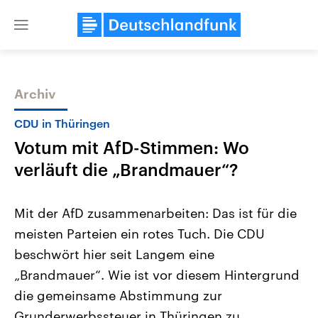
Close
menu
Archiv
Themen
CDU in Thüringen
Votum mit AfD-Stimmen: Wo
verläuft die „Brandmauer“?
Mit der AfD zusammenarbeiten: Das ist für die
meisten Parteien ein rotes Tuch. Die CDU
Landtagswahl Sachsen-Anhalt
USA
beschwört hier seit Langem eine
2026
Aktuelle Beiträge, Analys
Alle Informationen
Hintergründe
„Brandmauer“. Wie ist vor diesem Hintergrund
Sachsen-Anhalt wählt am 6.
Wirtschaftlich und militäri
September 2026 einen neuen
gehören die Vereinigten S
die gemeinsame Abstimmung zur
Landtag. Seit 2021 wird das
den mächtigsten Ländern 
Grunderwerbssteuer in Thüringen zu
Bundesland von einer Koalition aus
mit großem Einfluss auf d