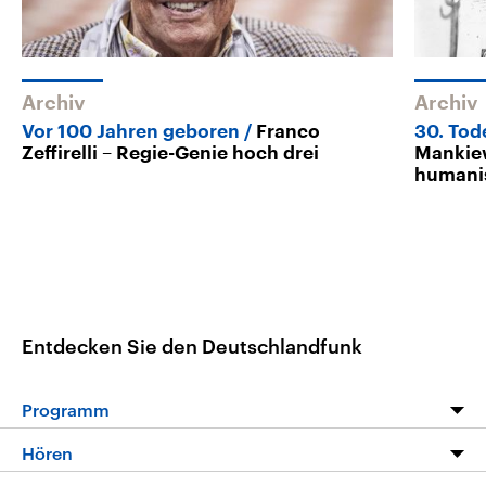
Archiv
Archiv
Vor 100 Jahren geboren
Franco
30. Tod
Zeffirelli – Regie-Genie hoch drei
Mankiew
humanis
Entdecken Sie den Deutschlandfunk
Programm
Programm
Hören
Alle Sendungen