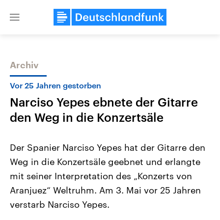
Close
menu
Archiv
Themen
Vor 25 Jahren gestorben
Narciso Yepes ebnete der Gitarre
den Weg in die Konzertsäle
Der Spanier Narciso Yepes hat der Gitarre den
Weg in die Konzertsäle geebnet und erlangte
Landtagswahl Sachsen-Anhalt
USA
mit seiner Interpretation des „Konzerts von
2026
Aktuelle Beiträge, Analys
Alle Informationen
Hintergründe
Aranjuez“ Weltruhm. Am 3. Mai vor 25 Jahren
Sachsen-Anhalt wählt am 6.
Wirtschaftlich und militäri
September 2026 einen neuen
gehören die Vereinigten S
verstarb Narciso Yepes.
Landtag. Seit 2021 wird das
den mächtigsten Ländern 
Bundesland von einer Koalition aus
mit großem Einfluss auf d