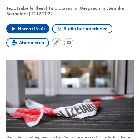
aktuelle Weltgeschehen.
Diese wird wie die Hisboll
Text: Isabelle Klein | Tino Utassy im Gespräch mit Annika
Libanon vom Iran unterstüt
Schneider
|
12.12.2022
Sendungen
Programm
Podcasts
Hören
06:50
Audio herunterladen
Audio-Archiv
Abonnieren
Link
Email
kopieren/teilen
Nach dem Eindringversuch bei Radio Dresden und Hitradio RTL hatte