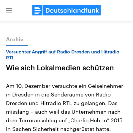
Close
menu
Archiv
Themen
Versuchter Angriff auf Radio Dresden und Hitradio
RTL
Wie sich Lokalmedien schützen
Am 10. Dezember versuchte ein Geiselnehmer
in Dresden in die Senderäume von Radio
Dresden und Hitradio RTL zu gelangen. Das
USA
Nahostkonflikt
Aktuelle Beiträge, Analysen und
Aktuelle Lage und Hinter
misslang – auch weil das Unternehmen nach
Der Überfall der palästine
Hintergründe
Wirtschaftlich und militärisch
Terrororganisation Hamas
dem Terroranschlag auf „Charlie Hebdo“ 2015
gehören die Vereinigten Staaten zu
Oktober 2023 auf Israel ha
den mächtigsten Ländern der Erde,
Region wieder die Gewalt 
in Sachen Sicherheit nachgerüstet hatte.
mit großem Einfluss auf das
Israel möchte die Hamas z