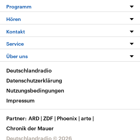
Programm
Programm
Hören
Alle Sendungen
Livestream
Kontakt
Die Nachrichten
Audios
Hörerservice
Service
Nachrichtenleicht
Podcasts
Social Media
FAQ
Über uns
Neue Beiträge auf dlf.de
Deutschlandfunk App
Newsletter
Deutschlandradio
Themen-Schwerpunkte
Nachrichten App
Deutschlandradio
Veranstaltungen
Presse
Frequenzen
Datenschutzerklärung
Musikliste
Ausbildung und Karriere
Nutzungsbedingungen
RSS
Transparenz
Impressum
Korrekturen
Barrierefreiheit
Partner
ARD
|
ZDF
|
Phoenix
|
arte
|
Chronik der Mauer
Deutschlandradio © 2026