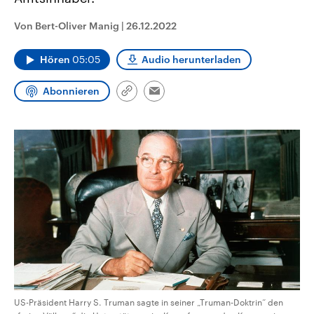
aktuelle Weltgeschehen.
Diese wird wie die Hisboll
Libanon vom Iran unterstüt
Von Bert-Oliver Manig
|
26.12.2022
Sendungen
Programm
Podcasts
Hören
05:05
Audio herunterladen
Audio-Archiv
Abonnieren
Link
Email
kopieren/teilen
US-Präsident Harry S. Truman sagte in seiner „Truman-Doktrin“ den