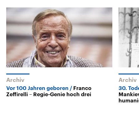
Archiv
Archiv
Vor 100 Jahren geboren
Franco
30. Tod
Zeffirelli – Regie-Genie hoch drei
Mankiew
humanis