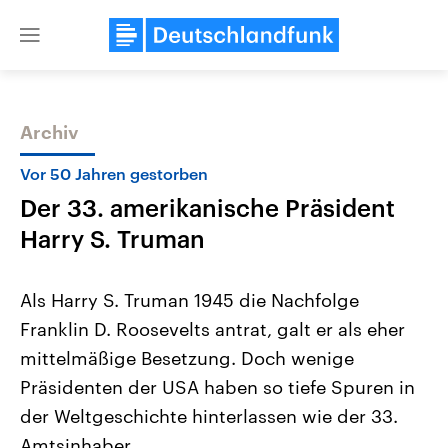
Close
menu
Archiv
Themen
Vor 50 Jahren gestorben
Der 33. amerikanische Präsident
Harry S. Truman
Als Harry S. Truman 1945 die Nachfolge
Franklin D. Roosevelts antrat, galt er als eher
USA
Nahostkonflikt
mittelmäßige Besetzung. Doch wenige
Aktuelle Beiträge, Analysen und
Aktuelle Lage und Hinter
Der Überfall der palästine
Hintergründe
Präsidenten der USA haben so tiefe Spuren in
Wirtschaftlich und militärisch
Terrororganisation Hamas
gehören die Vereinigten Staaten zu
Oktober 2023 auf Israel ha
der Weltgeschichte hinterlassen wie der 33.
den mächtigsten Ländern der Erde,
Region wieder die Gewalt 
Amtsinhaber.
mit großem Einfluss auf das
Israel möchte die Hamas z