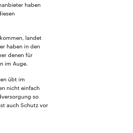
manbieter haben
diesen
bekommen, landet
ter haben in den
ber denen für
rn im Auge.
len übt im
en nicht einfach
ndversorgung so
st auch Schutz vor