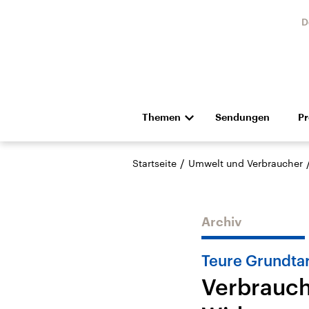
D
Themen
Sendungen
P
Die Nachrichten
Politik
/
Startseite
Umwelt und Verbraucher
Hörspiel und Feature
Musik
Archiv
Teure Grundtar
Verbrauch
Landtagswahl Sachsen-
USA
Anhalt 2026
Aktuel