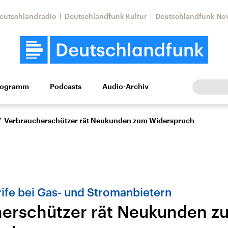
eutschlandradio
Deutschlandfunk Kultur
Deutschlandfunk No
rogramm
Podcasts
Audio-Archiv
Wirtschaft
Wissen
Kultur
Europa
Gesellschaf
/
Verbraucherschützer rät Neukunden zum Widerspruch
ife bei Gas- und Stromanbietern
erschützer rät Neukunden z
Nahostkonflikt
Iran
le Beiträge,
Aktuelle Lage und
Aktuelle Lage und