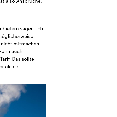
hat also Ansprüche.
bietern sagen, ich
 möglicherweise
 nicht mitmachen.
 kann auch
arif. Das sollte
r als ein