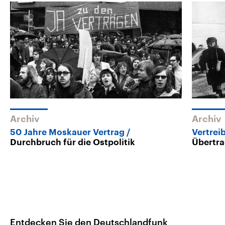
Archiv
Archiv
50 Jahre Moskauer Vertrag
Vertrei
Durchbruch für die Ostpolitik
Übertra
Entdecken Sie den Deutschlandfunk