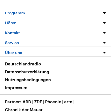
Programm
Programm
Hören
Alle Sendungen
Livestream
Kontakt
Die Nachrichten
Audios
Hörerservice
Service
Nachrichtenleicht
Podcasts
Social Media
FAQ
Über uns
Neue Beiträge auf dlf.de
Deutschlandfunk App
Newsletter
Deutschlandradio
Themen-Schwerpunkte
Nachrichten App
Deutschlandradio
Veranstaltungen
Presse
Frequenzen
Datenschutzerklärung
Musikliste
Ausbildung und Karriere
Nutzungsbedingungen
RSS
Transparenz
Impressum
Korrekturen
Barrierefreiheit
Partner
ARD
|
ZDF
|
Phoenix
|
arte
|
Chronik der Mauer