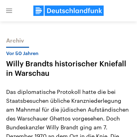
Close
menu
Archiv
Themen
Vor 50 Jahren
Willy Brandts historischer Kniefall
in Warschau
Das diplomatische Protokoll hatte die bei
Staatsbesuchen übliche Kranzniederlegung
Landtagswahl Sachsen-Anhalt
USA
am Mahnmal für die jüdischen Aufständischen
2026
Aktuelle Beiträge, Analys
Alle Informationen
Hintergründe
des Warschauer Ghettos vorgesehen. Doch
Sachsen-Anhalt wählt am 6.
Wirtschaftlich und militäri
September 2026 einen neuen
gehören die Vereinigten S
Bundeskanzler Willy Brandt ging am 7.
Landtag. Seit 2021 wird das
den mächtigsten Ländern 
Dezember 1970 an dem Ort in die Knie. Die
Bundesland von einer Koalition aus
mit großem Einfluss auf d