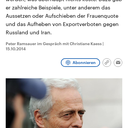
CDU, SPD und FDP regiert.-
aktuelle Weltgeschehen.
er zahlreiche Beispiele, unter anderem das
Umfragen, Prognosen,
Wahlprogramme, aktuelle Berichte
Aussetzen oder Aufschieben der Frauenquote
Sendungen
Programm
Podcasts
und Hintergründe zu den Parteien
und Kandidaten der anstehenden
und das Aufheben von Exportverboten gegen
Wahl.
Russland und Iran.
Audio-Archiv
Peter Ramsauer im Gespräch mit Christiane Kaess
|
15.10.2014
Abonnieren
Link
Emai
kopieren/te