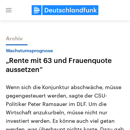
Close
menu
Archiv
Themen
Wachstumsprognose
„Rente mit 63 und Frauenquote
aussetzen“
Wenn sich die Konjunktur abschwäche, müsse
gegengesteuert werden, sagte der CSU-
Landtagswahl Sachsen-Anhalt
USA
Politiker Peter Ramsauer im DLF. Um die
2026
Aktuelle Beiträge, Analys
Alle Informationen
Hintergründe
Wirtschaft anzukurbeln, müsse nicht nur
Sachsen-Anhalt wählt am 6.
Wirtschaftlich und militäri
September 2026 einen neuen
gehören die Vereinigten S
investiert werden. Es könne auch viel getan
Landtag. Seit 2021 wird das
den mächtigsten Ländern 
werden, was überhaupt nichts koste. Dazu gab
Bundesland von einer Koalition aus
mit großem Einfluss auf d